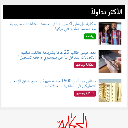
الأكثر تداولاً
حكاية «إيشان أكسوي» التي حققت مشاهدات مليونية
مع محمد صلاح في تركيا
080802.jpg
رياضة
بعد حبس طالب 25 عامًا بشريحة هاتف.. تنظيم
الاتصالات يتدخل بـ"حل بيومتري وحظر تسجيل"
080803.jpg
الحكاية ومافيها
بمقابل يبدأ من 1500 جنيه شهريًا.. طرح شقق الإيجار
التمليكي في القاهرة المحافظات
080801.jpg
الحكاية ومافيها