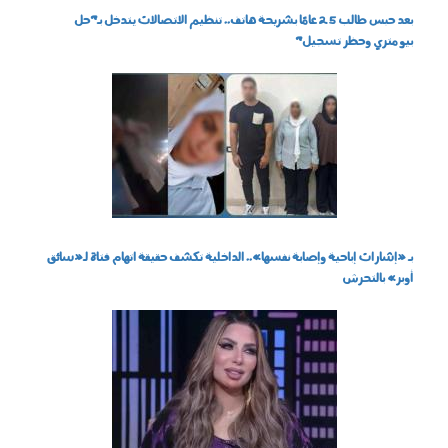
بعد حبس طالب 25 عامًا بشريحة هاتف.. تنظيم الاتصالات يتدخل بـ"حل
بيومتري وحظر تسجيل"
060804.jpg
بـ «إشارات إباحية وإصابة نفسها».. الداخلية تكشف حقيقة اتهام فتاة لـ«سائق
أوبر» بالتحرش
060801.jpeg