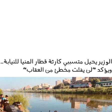
الوزير يحيل متسببي كارثة قطار المنيا للنيابة..
ويؤكد "لن يفلت مخطئ من العقاب"
1310_005.jpeg