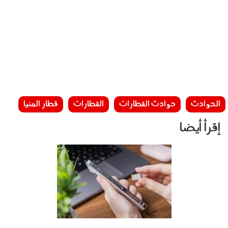
الحوادث
حوادث القطارات
القطارات
قطار المنيا
إقرأ أيضا
080803.jpg