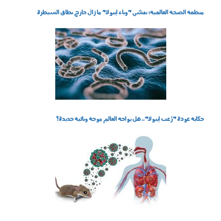
منظمة الصحة العالمية: تفشي "وباء إيبولا" ما زال خارج نطاق السيطرة
240502.jpg
حكاية عودة "رُعب إيبولا".. هل يواجه العالم موجة وبائية جديدة؟
100503.jpg