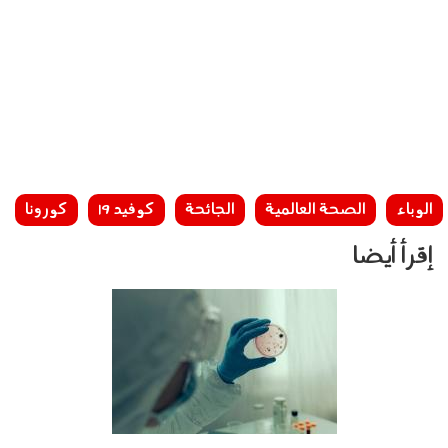
الوباء
الصحة العالمية
الجائحة
كوفيد 19
كورونا
إقرأ أيضا
040603.jpg