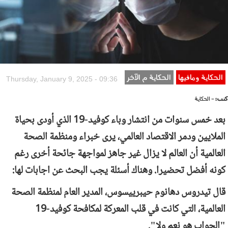
الحكاية ومافيها
الحكاية م الآخر
Thursday, January 9, 2025 - 09:36
كتب:
- الحكاية
بعد خمس سنوات من انتشار وباء كوفيد-19 الذي أودى بحياة
الملايين ودمر الاقتصاد العالمي، يرى خبراء ومنظمة الصحة
العالمية أن العالم لا يزال غير جاهز لمواجهة جائحة أخرى رغم
كونه أفضل تحضيرا. وهناك أسئلة يجب البحث عن اجابات لها:
قال تيدروس دهانوم حيبرييسوس، المدير العام لمنظمة الصحة
العالمية، التي كانت في قلب المعركة لمكافحة كوفيد-19
"الجواب هو نعم ولا".