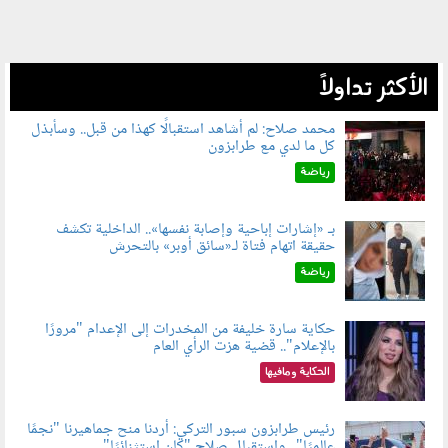
الأكثر تداولاً
محمد صلاح: لم أشاهد استقبالًا كهذا من قبل.. وسأبذل
كل ما لدي مع طرابزون
060802.jpg
رياضة
بـ «إشارات إباحية وإصابة نفسها».. الداخلية تكشف
حقيقة اتهام فتاة لـ«سائق أوبر» بالتحرش
060804.jpg
رياضة
حكاية سارة خليفة من المخدرات إلى الإعدام "مرورًا
بالإعلام".. قضية هزت الرأي العام
060801.jpeg
الحكاية ومافيها
رئيس طرابزون سبور التركي: أردنا منح جماهيرنا "نجمًا
عالميًا".. واستقبال صلاح "كان استثنائيًا"