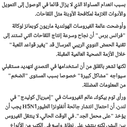
بسبب انعدام المساواة الذي لا يزال قائما في الوصول إلى التمويل
والأدوات اللازمة لمكافحة الأوبئة مثل اللقاحات.
وأوضحت عالمة الفيروسات الهولندية ماريون كوبمانز لوكالة
"فرانس برس" أن نجاح وسرعة إنتاج اللقاحات التي تستند إلى
تقنية الحمض النووي الريبي المرسال قد "يغير قواعد اللعبة"
خلال الأزمة الصحية العالمية المقبلة.
لكنها تشعر بالقلق من أن استخدامها في التصدي لتهديد مستقبلي
سيواجه "مشاكل كبيرة" خصوصا بسبب المستوى "الضخم"
من المعلومات المضللة.
ورأى توم بيكوك، عالم الفيروسات في "إمبريال كوليدج" في
لندن، أن احتمال انتشار جائحة أنفلونزا الطيور
H5N1
يجب أن
يؤخذ "على محمل الجد". في الوقت الحالي، لا ينتقل الفيروس
بين البشر، لكنه ينتشر على نطاق واسع في الكثير من الأنواع