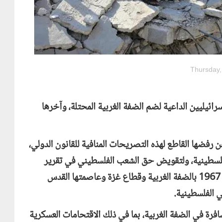
Thursday,
ائيليين الداعية لضم الضفة الغربية المحتلة، وآخرها
رفضها القاطع لهذه التصريحات المنافية للقانون الدولي،
لفلسطينية، ولتقويض حق الشعب الفلسطيني في تقرير
مصيره وإقامة دولته المستقلة على خطوط 4 يونيو 1967 بالضفة الغربية وقطاع غزة وعاصمتها القدس
ي الفلسطينية.
فرة في الضفة الغربية، بما في ذلك الاقتحامات العسكرية