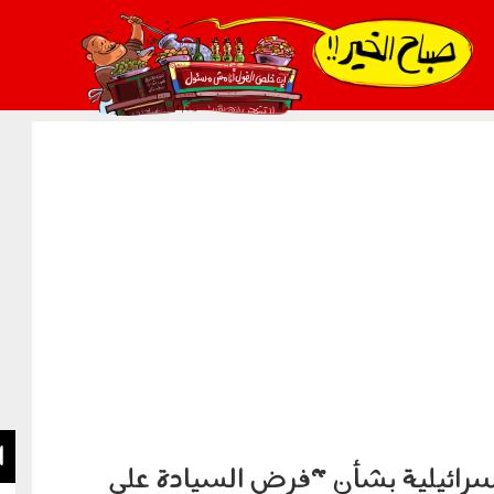
021_2.png
ا
سرائيلية بشأن "فرض السيادة على