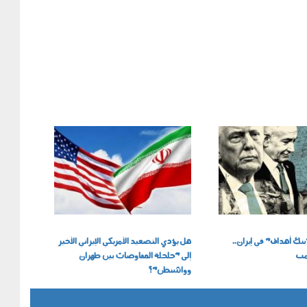
110602.jpg
بنك أهداف" في إيران..
هل يؤدي التصعيد الأمريكي الإيراني الأخير
امب
إلى "حلحلة المفاوضات بين طهران
وواشنطن"؟