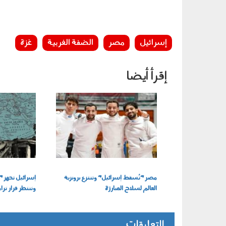
إسرائيل
مصر
الضفة الغربية
غزة
إقرأ أيضا
220701.jpg
300702.jpg
مصر "تُسقط إسرائيل" وتنتزع برونزية
إسرائيل تجهز "
العالم لسلاح المبارزة
وتنتظر قرار تر
التعليقات