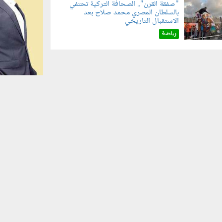
"صفقة القرن".. الصحافة التركية تحتفي
بالسلطان المصري محمد صلاح بعد
070801.jp
الاستقبال التاريخي
رياضة