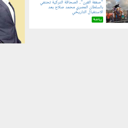
"صفقة القرن".. الصحافة التركية تحتفي
بالسلطان المصري محمد صلاح بعد
070801.jp
الاستقبال التاريخي
رياضة