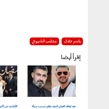
ياسر جلال
مجلس الشيوخ
إقرأ أيضا
010206.jpg
250201.jpg
بعد إيقاف الفنان أحمد ماهر بسبب سبُّه
الكشف عن أكبر 