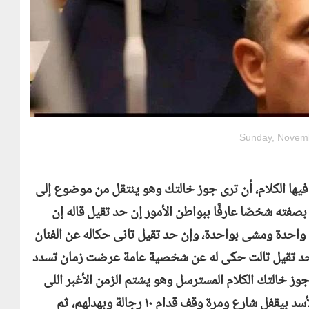
Sunday, Novemb
فيها الكلام، أن ترى جوز خالتك وهو ينتقل من موضوع إلى
صفته شخصًا عارفًا ببواطن الأمور إن حد تقيل قاله إن
واحدة ومشى بواحدة، وإن حد تقيل تانى حكاله عن الفنان
ن حد تقيل تالت حكى له عن شخصية عامة عرضت زمان تسدد
ز خالتك الكلام المسترسل وهو يشتم الزمن الأغبر اللى
عايشين فيه، قبل أن يحكى عن جدك اللى كان زى الأسد بيقفل شارع ومرة وقف قدام ١٠ رجالة وبهدلهم، ثم