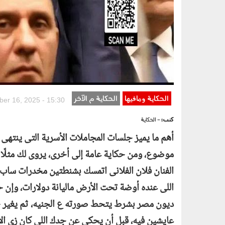
الحكاية ومافيها
الحكاية م الآخر
er 16, 2025 - 15:30
كتب:
- الحكاية
أهم ما يميز جلسات المجاملات الأسرية التى ينتهى 
موضوع، ومن حكاية عامة إلى أخرى، يروى لك مثلًا ب
الفنان فلان الفلانى اتمسك بشنطتين مخدرات ساب 
اللى عنده أوضة تحت الأرض ماليانة دولارات، وإ
ديون مصر بشرط يتحط صورته ع الجنيه، ثم يغير جو