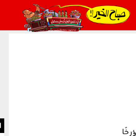
021_2.png
ا
رخًا