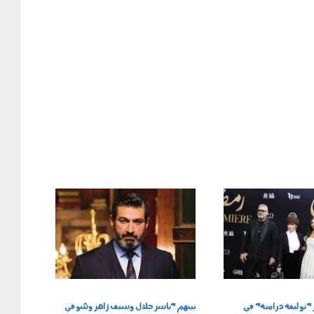
121005.jpg
"توليفة درامية" في
بينهم "ياسر جلال وسيف زاهر وشوقي