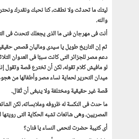
ليتك ما تحدثت ولا نطقت، كنا نحبك ونقدرك ونحت
والله.
أنت فى مهرجان فنى ما الذى يجعلك تتحدث فى الت
ثم إن التاريخ طويل يا سيدى وماليان قصص حقيقية.
دعم مصر للجزائر التى كانت سببًا فى العدوان الثل
ميدان التحرير لحماية نساء مصر وأطفالها من هجوم
قصة غير حقيقية ومختلفة ولا ينبغى أن تُقال.
ما حدث فى النكسة له ظروفه وملابساته، لكن الشائ
المصريين، وهى شائعات تشبه الحكاية التى رويتها ل
أى كتيبة حضرت لتحمى النساء يا فنان؟