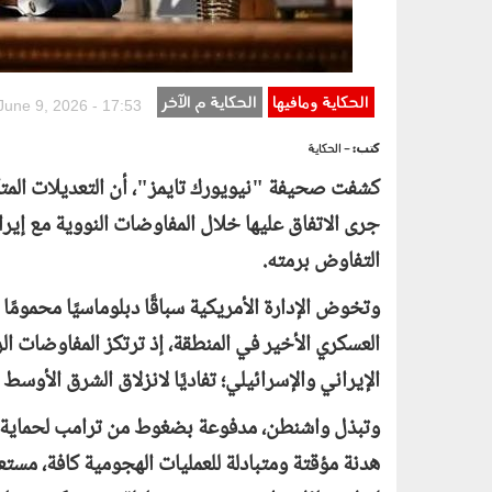
الحكاية ومافيها
الحكاية م الآخر
June 9, 2026 - 17:53
كتب:
- الحكاية
كشفت صحيفة "نيويورك تايمز"، أن التعديلات المتكر
جرى الاتفاق عليها خلال المفاوضات النووية مع إير
التفاوض برمته.
وتخوض الإدارة الأمريكية سباقًا دبلوماسيًا محمومً
العسكري الأخير في المنطقة، إذ ترتكز المفاوضات ا
الإيراني والإسرائيلي؛ تفاديًا لانزلاق الشرق الأو
وتبذل واشنطن، مدفوعة بضغوط من ترامب لحماية است
هدنة مؤقتة ومتبادلة للعمليات الهجومية كافة، مس