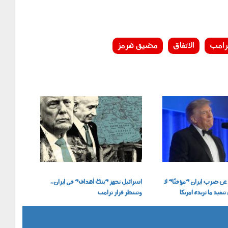
رامب
الاتفاق
مضيق هرمز
220701.jpg
عن ضرب إيران "مؤقتًا" لا
إسرائيل تجهز "بنك أهداف" في إيران..
تنفيذ ما تريده أمريكا
وتنتظر قرار ترامب