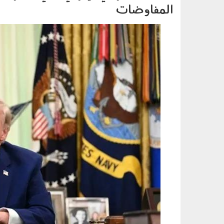
المفاوضات
090602.jpg