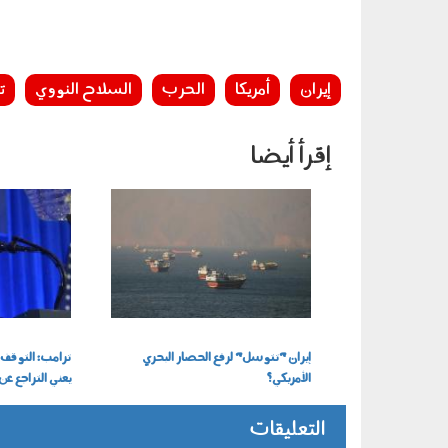
إيران
أمريكا
الحرب
السلاح النووي
ت
إقرأ أيضا
260701.jpg
280701.jpg
إيران "تتوسل" لرفع الحصار البحري
ترامب: التوقف 
الأمريكي؟
يعني التراجع عن 
التعليقات