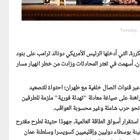
Tuesday, 
رة، التي أدخلها الرئيس الأمريكي دونالد ترامب على بنود
ان، أسهمت في تعثر المحادثات وزادت من خطر انهيار مسار
ا عبر قنوات اتصال خلفية مع طهران؛ احتواءً للتصعيد
لراهنة على صياغة معادلة "تهدئة فورية" ملزمة للطرفين
سط نحو حرب شاملة وغير محسوبة العواقب.
قرار أسواق الطاقة العالمية، جهودًا حثيثة لطرح مقترح
تعينة بوسطاء دوليين وإقليميين كسويسرا وسلطنة عمان