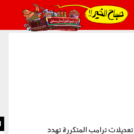
021_2.png
ا
. تعديلات ترامب المتكررة تهدد