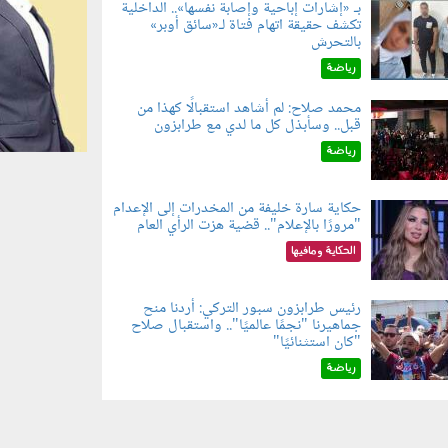
بـ «إشارات إباحية وإصابة نفسها».. الداخلية
تكشف حقيقة اتهام فتاة لـ«سائق أوبر»
060804.jp
بالتحرش
رياضة
محمد صلاح: لم أشاهد استقبالًا كهذا من
قبل.. وسأبذل كل ما لدي مع طرابزون
060802.jp
رياضة
حكاية سارة خليفة من المخدرات إلى الإعدام
"مرورًا بالإعلام".. قضية هزت الرأي العام
060801.jpe
الحكاية ومافيها
رئيس طرابزون سبور التركي: أردنا منح
جماهيرنا "نجمًا عالميًا".. واستقبال صلاح
060803.jp
"كان استثنائيًا"
رياضة