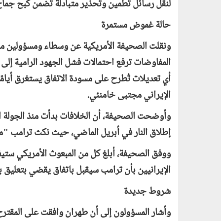
لنقل رسائل تطمين وتحذير متبادلة تضمن كبح جماح ا
حالة غموض مستمرة
ونقلت الصحيفة الأمريكية عن وسطاء ومسؤولين مط
المفاوضات ترفع احتمالات فشل الجهود الرامية إلى
أي تعديلات تُطرح على مسودة الاتفاق يستغرق أيامًا
الإيراني مجتبى خامنئي.
وأوضحت الصحيفة، أن الخلافات بدأت منذ الجولة ا
إطلاق النار في أبريل الماضي، حيث نكث ترامب "مرار
ووفق الصحيفة، أبلغ كل من المبعوث الأمريكي ستي
الإيرانيين بأن ترامب سيقبل باتفاق يقضي بتعليق برنامج
شروط جديدة
وأشار المسؤولون إلى أن طهران وافقت على المقترح،