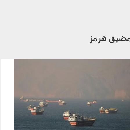
ضيق هرمز
280701.jpg