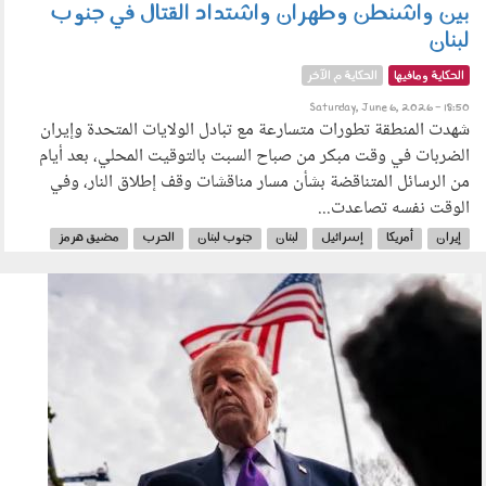
بين واشنطن وطهران واشتداد القتال في جنوب
لبنان
الحكاية ومافيها
الحكاية م الآخر
Saturday, June 6, 2026 - 18:50
شهدت المنطقة تطورات متسارعة مع تبادل الولايات المتحدة وإيران
الضربات في وقت مبكر من صباح السبت بالتوقيت المحلي، بعد أيام
من الرسائل المتناقضة بشأن مسار مناقشات وقف إطلاق النار، وفي
الوقت نفسه تصاعدت...
إيران
أمريكا
إسرائيل
لبنان
جنوب لبنان
الحرب
مضيق هرمز
040601.jpg