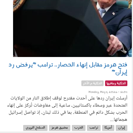
فتح هرمز مقابل إنهاء الحصار.. ترامب "يرفض رد
إيران"
الحكاية ومافيها
الحكاية م الآخر
Monday, May 11, 2026 - 12:04
أرسلت إيران ردها على أحدث مقترح لوقف إطلاق النار من الولايات
المتحدة عبر وسطاء باكستانيين، ساعية إلى مفاوضات تُركز على إنهاء
الحرب بشكل دائم في المنطقة، بما في ذلك لبنان، إذ تواصل إسرائيل
هجماتها...
إيران
أمريكا
ترامب
الحرب
مضيق هرمز
السلاح النووي