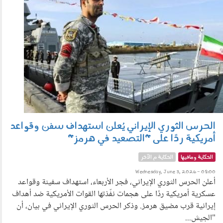
الحرس الثوري الإيراني يُعلن استهداف سفن وقواعد
أمريكية ردًا على "التصعيد في هرمز"
الحكاية ومافيها
الحكاية م الآخر
Wednesday, June 3, 2026 - 08:00
أعلن الحرس الثوري الإيراني، فجر الأربعاء، استهداف سفينة وقواعد
عسكرية أمريكية ردًا على هجمات نفّذتها القوات الأمريكية ضد أهداف
إيرانية قرب مضيق هرمز. وذكر الحرس الثوري الإيراني في بيان، أن
"الجيش...