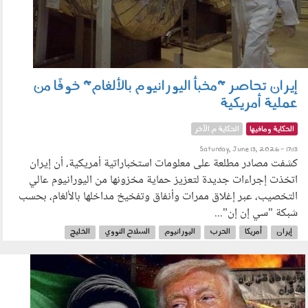
إيران تحاصر "مخبأ اليورانيوم بالألغام" خوفًا من
عملية أمريكية
الحكاية ومافيها
الحكاية م الآخر
Saturday, June 13, 2026 - 17:13
كشفت مصادر مطلعة على معلومات استخباراتية أمريكية، أن إيران
اتخذت إجراءات جديدة لتعزيز حماية مخزونها من اليورانيوم عالي
التخصيب، عبر إغلاق ممرات وأنفاق وتفخيخ مداخلها بالألغام، بحسب
شبكة "سي إن إن"...
إيران
أمريكا
الحرب
اليورانيوم
السلاح النووي
الخليج
مضيق هرمز
ترامب
120601.jpg