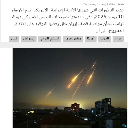
Thursday, June 11, 2026 - 14:46
تشير التطورات التي شهدتها الأزمة الإيرانية–الأمريكية يوم الأربعاء
10 يونيو 2026، وفي مقدمتها تصريحات الرئيس الأمريكي دونالد
ترامب بشأن مواصلة قصف إيران حال رفضها التوقيع على الاتفاق
المطروح، إلى أن...
إيران
الحرب
أمريكا
مضيق هرمز
السلاح النووي
إسرائيل
لبنان
حزب الله
ترامب
الشرق الأوسط
100602.jpg