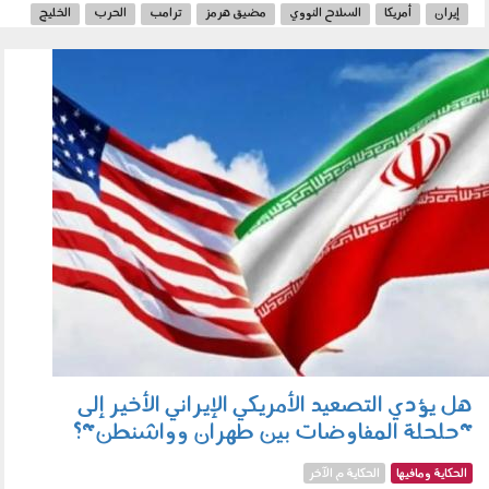
إيران
أمريكا
السلاح النووي
مضيق هرمز
ترامب
الحرب
الخليج
110602.jpg
هل يؤدي التصعيد الأمريكي الإيراني الأخير إلى
"حلحلة المفاوضات بين طهران وواشنطن"؟
الحكاية ومافيها
الحكاية م الآخر