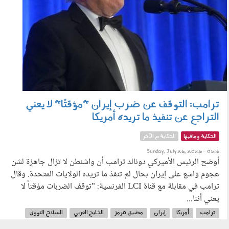
ترامب: التوقف عن ضرب إيران "مؤقتًا" لا يعني
التراجع عن تنفيذ ما تريده أمريكا
الحكاية ومافيها
الحكاية م الآخر
Sunday, July 26, 2026 - 05:16
أوضح الرئيس الأميركي دونالد ترامب أن واشنطن لا تزال جاهزة لشن
هجوم واسع على إيران بحال لم تنفذ ما تريده الولايات المتحدة. وقال
ترامب في مقابلة مع قناة LCI الفرنسية: "توقف الضربات مؤقتاً لا
يعني أننا...
ترامب
أمريكا
إيران
مضيق هرمز
الخليج العربي
السلاح النووي
الحرب