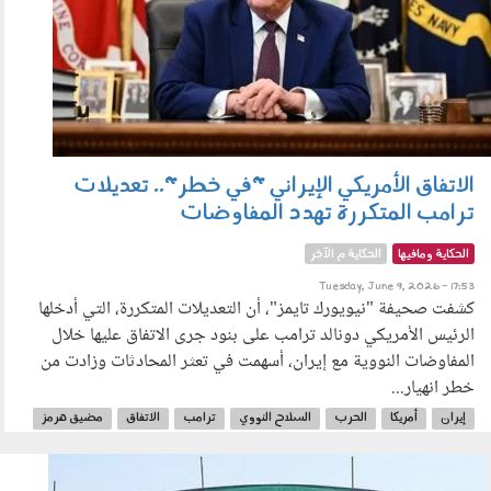
الاتفاق الأمريكي الإيراني "في خطر".. تعديلات
ترامب المتكررة تهدد المفاوضات
الحكاية ومافيها
الحكاية م الآخر
Tuesday, June 9, 2026 - 17:53
كشفت صحيفة "نيويورك تايمز"، أن التعديلات المتكررة، التي أدخلها
الرئيس الأمريكي دونالد ترامب على بنود جرى الاتفاق عليها خلال
المفاوضات النووية مع إيران، أسهمت في تعثر المحادثات وزادت من
خطر انهيار...
إيران
أمريكا
الحرب
السلاح النووي
ترامب
الاتفاق
مضيق هرمز