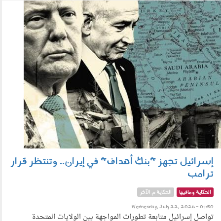
220701.jpg
إسرائيل تجهز "بنك أهداف" في إيران.. وتنتظر قرار
ترامب
الحكاية ومافيها
الحكاية م الآخر
Wednesday, July 22, 2026 - 04:50
تواصل إسرائيل متابعة تطورات المواجهة بين الولايات المتحدة