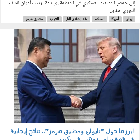
إلى خفض التصعيد العسكري في المنطقة، وإعادة ترتيب أوراق الملف
النووي، مقابل...
إيران
أمريكا
السلام
وقف إطلاق النار
الحرب
مضيق هرمز
السلاح النووي
160501.jpg
أبرزها حول "تايوان ومضيق هرمز".. نتائج إيجابية
في قمة ترامب وشي في بكين