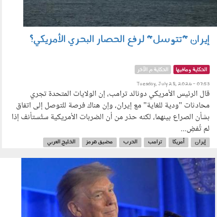
إيران "تتوسل" لرفع الحصار البحري الأمريكي؟
الحكاية ومافيها
الحكاية م الآخر
Tuesday, July 28, 2026 - 07:53
قال الرئيس الأمريكي دونالد ترامب، إن الولايات المتحدة تجري
محادثات "ودية للغاية" مع إيران، وإن هناك فرصة للتوصل إلى اتفاق
بشأن الصراع بينهما، لكنه حذر من أن الضربات الأمريكية ستُستأنف إذا
لم تُفضِ...
إيران
أمريكا
ترامب
الحرب
مضيق هرمز
الخليج العربي
السلاح النووي
260701.jpg