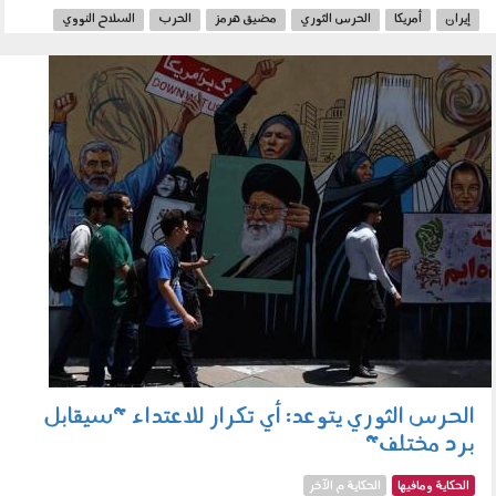
إيران
أمريكا
الحرس الثوري
مضيق هرمز
الحرب
السلاح النووي
الخليج
010602.jpg
الحرس الثوري يتوعد: أي تكرار للاعتداء "سيقابل
برد مختلف"
الحكاية ومافيها
الحكاية م الآخر