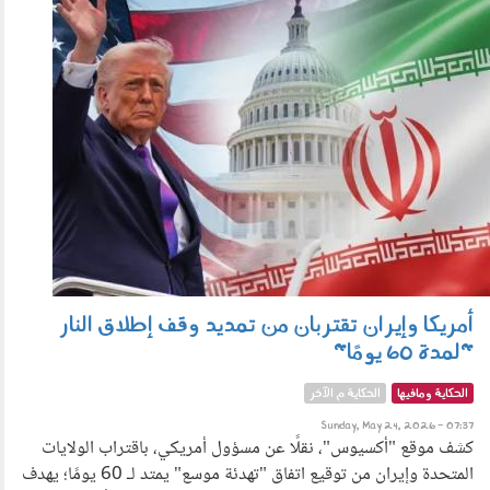
240501.jpg
أمريكا وإيران تقتربان من تمديد وقف إطلاق النار
"لمدة 60 يومًا"
الحكاية ومافيها
الحكاية م الآخر
Sunday, May 24, 2026 - 07:37
كشف موقع "أكسيوس"، نقلًا عن مسؤول أمريكي، باقتراب الولايات
المتحدة وإيران من توقيع اتفاق "تهدئة موسع" يمتد لـ 60 يومًا؛ يهدف