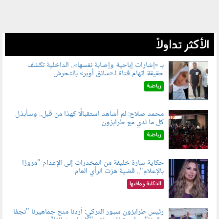
الأكثر تداولاً
بـ «إشارات إباحية وإصابة نفسها».. الداخلية تكشف
حقيقة اتهام فتاة لـ«سائق أوبر» بالتحرش
060804.jpg
رياضة
محمد صلاح: لم أشاهد استقبالًا كهذا من قبل.. وسأبذل
كل ما لدي مع طرابزون
060802.jpg
رياضة
حكاية سارة خليفة من المخدرات إلى الإعدام "مرورًا
بالإعلام".. قضية هزت الرأي العام
060801.jpeg
الحكاية ومافيها
رئيس طرابزون سبور التركي: أردنا منح جماهيرنا "نجمًا