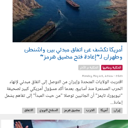
أمريكا تكشف عن اتفاق مبدئي بين واشنطن
وطهران لـ"إعادة فتح مضيق هرمز"
الحكاية ومافيها
الحكاية م الآخر
Monday, May 25, 2026 - 08:01
اقتربت الولايات المتحدة وإيران من التوصل إلى اتفاق مبدئي لإنهاء
الحرب المستمرة منذ أسابيع، بعدما أكد مسؤول أمريكي كبير لصحيفة
"نيويورك تايمز" أن الجانبين توصلا "من حيث المبدأ" إلى تفاهم يشمل
إعادة...
إيران
أمريكا
الحرب
مضيق هرمز
السلاح النووي
الاتفاق
وقف إطلاق النار