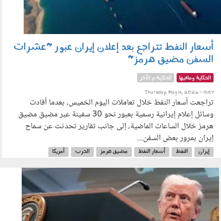
أسعار النفط تتراجع بعد إعلان إيران عبور "عشرات
السفن مضيق هرمز"
الحكاية ومافيها
الحكاية م الآخر
Thursday, May 14, 2026 - 17:57
تراجعت أسعار النفط خلال تعاملات اليوم الخميس، بعدما أفادت
وسائل إعلام إيرانية رسمية بعبور نحو 30 سفينة عبر مضيق مضيق
هرمز خلال الساعات الماضية، إلى جانب تقارير تحدثت عن سماح
إيران بمرور بعض السفن...
إيران
النفط
أسعار النفط
مضيق هرمز
الحرب
أمريكا
110501.jpg