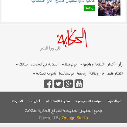
عالميًا".. واستقبال صلاح "كان استثنائيًا"
060803.jpg
رياضة
رأي
أخبار
الحكاية ومافيها
بولوتيكا
الحكاية في الساحل
حياتك
للكبار فقط
فن وثقافة
رياضة
نوستالجيا
شوف الحكاية
عن الحكاية
سياسة الخصوصية
شروط الإستخدام
أعلن معنا
اتصل بنا
جميع الحقوق محفوظة لموقع الحكاية 2026
Powered By
Orange Studio