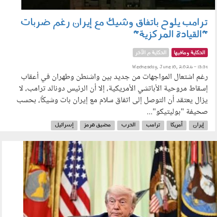
ترامب يلوح باتفاق وشيك مع إيران رغم ضربات
"القيادة المركزية"
الحكاية ومافيها
الحكاية م الآخر
Wednesday, June 10, 2026 - 13:34
رغم اشتعال المواجهات من جديد بين واشنطن وطهران في أعقاب
إسقاط مروحية الأباتشي الأمريكية، إلا أن الرئيس دونالد ترامب، لا
يزال يعتقد أن التوصل إلى اتفاق سلام مع إيران بات وشيكًا، بحسب
صحيفة "بوليتيكو"...
إيران
أمريكا
ترامب
الحرب
مضيق هرمز
إسرائيل
السلاح النووي
090602.jpg