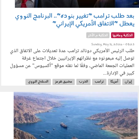
بعد طلب ترامب "تغيير بنوده".. البرنامج النووي
يعطل "الاتفاق الأمريكي الإيراني"
الحكاية ومافيها
الحكاية م الآخر
Sunday, May 31, 2026 - 08:23
طلب الرئيس الأمريكي دونالد ترامب عدة تعديلات على الاتفاق الذي
توصل إليه مبعوثوه مع نظرائهم الإيرانيين خلال اجتماع غرفة
العمليات الجمعة الماضي، وفقًا لما نقله موقع "أكسيوس" عن مسؤول
كبير في الإدارة...
إيران
أمريكا
ترامب
الحرب
مضيق هرمز
السلاح النووي
250502.jpg