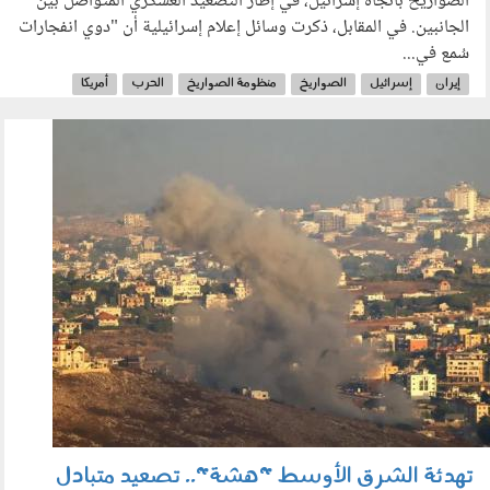
الصواريخ باتجاه إسرائيل، في إطار التصعيد العسكري المتواصل بين
الجانبين. في المقابل، ذكرت وسائل إعلام إسرائيلية أن "دوي انفجارات
سُمع في...
إيران
إسرائيل
الصواريخ
منظومة الصواريخ
الحرب
أمريكا
مضيق هرمز
060601.jpg
تهدئة الشرق الأوسط "هشة".. تصعيد متبادل