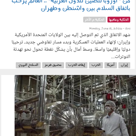
من "أوروبا للصين للدول العربية".. العالم يرحب
باتفاق السلام بين واشنطن وطهران
الحكاية ومافيها
الحكاية م الآخر
Monday, June 15, 2026 - 13:41
شهد الاتفاق الذي تم التوصل إليه بين الولايات المتحدة الأمريكية
وإيران؛ لإنهاء العمليات العسكرية وبدء مسار تفاوضي جديد، ترحيبًا
دوليًا وإقليميًا واسعًا، وسط آمال بأن يشكّل نقطة تحول نحو تهدئة
التوترات...
إيران
أمريكا
الحرب
إيقاف الحرب
مضيق هرمز
السلاح النووي
اتفاق السلام
ترامب
130601.jpg