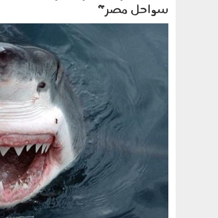
سواحل مصر"
160502.jpg