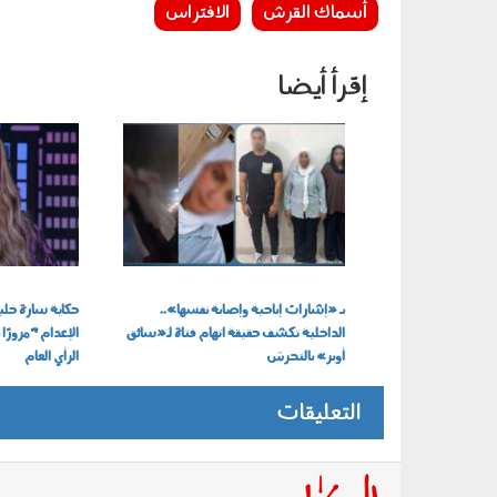
أسماك القرش
الافتراس
إقرأ أيضا
060801.jpeg
060804.jpg
بـ «إشارات إباحية وإصابة نفسها»..
حكاية سارة خلي
الداخلية تكشف حقيقة اتهام فتاة لـ«سائق
الإعدام "مرورًا
أوبر» بالتحرش
الرأي العام
التعليقات