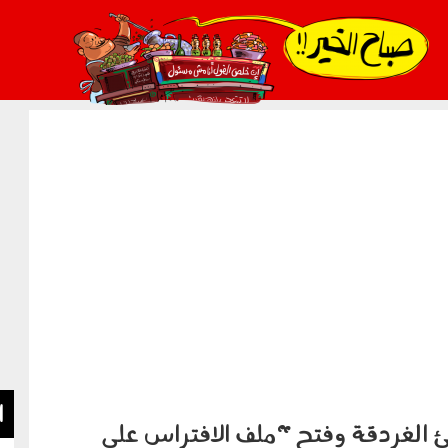
021_2.png
ا
 الغردقة وفتح "ملف الافتراس على