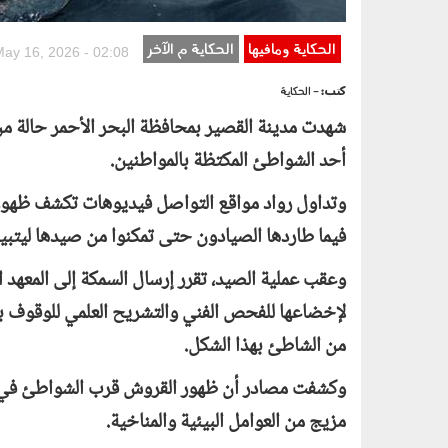
الحكاية ومافيها
الحكاية م الآخر
May 16, 2026 - 02:08
كتب:
- الحكاية
شهدت مدينة القصير بمحافظة البحر الأحمر حالة م
أحد الشواطئ المكتظة بالمواطنين.
وتداول رواد مواقع التواصل فيديوهات تكشف ظهور 
فيما طاردها الصيادون حتى تمكنوا من صيدها ليتبين لاحق
وعقب عملية الصيد، تقرر إرسال السمكة إلى المعهد ا
لإخضاعها للفحص الفني والتشريح العلمي للوقوف بدق
من الشاطئ بهذا الشكل.
وكشفت مصادر أن ظهور القروش قرب الشواطئ في هذا ال
مزيج من العوامل البيئية والمناخية.