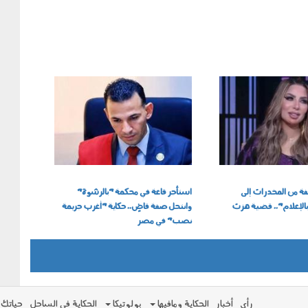
040802.jpg
فة من المخدرات إلى
استأجر قاعة في محكمة "بالرشوة"
 بالإعلام".. قضية هزت
وانتحل صفة قاضٍ.. حكاية "أغرب جريمة
نصب" في مصر
رأي
أخبار
الحكاية ومافيها
بولوتيكا
الحكاية في الساحل
حياتك