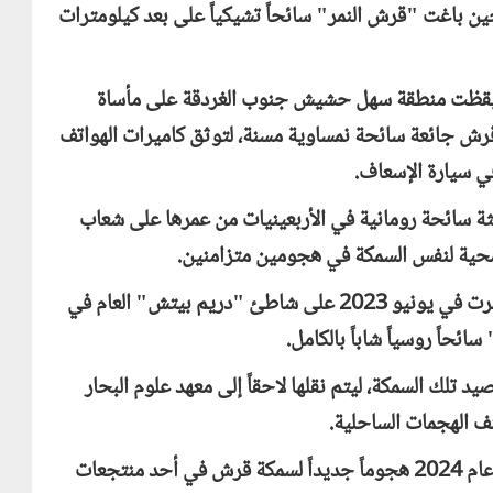
سى علم حين باغت "قرش النمر" سائحاً تشيكياً على بعد كيلومترات
 هزت القطاع السياحي عام 2022 ، استيقظت منطقة سهل حشيش جنوب الغردقة على مأساة
 جائعة سائحة نمساوية مسنة، لتوثق كاميرات الهواتف
في سيارة الإسعاف.
 سائحة رومانية في الأربعينيات من عمرها على شعاب
 ضحية لنفس السمكة في هجومين متزامنين.
أما الحادثة الأكثر قسوة وصدمة، فكانت تلك التي جرت في يونيو 2023 على شاطئ "دريم بيتش" العام في
ئحاً روسياً شاباً بالكامل.
لك السمكة، ليتم نقلها لاحقاً إلى معهد علوم البحار
ف الهجمات الساحلية.
واستمراراً لهذا المسلسل، سجلت وزارة البيئة أواخر عام 2024 هجوماً جديداً لسمكة قرش في أحد منتجعات