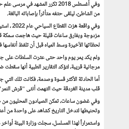
وفي أغسطس 2018 تكرر المشهد في مر
من الشاطئ، ليلقى حتفه متأثراً بإصاباته البالغة.
وفي واقعة
مزدوجة وبفارق ساعات قليلة حيث هاجمت سمكة قرش
لحظاتها الأخيرة وسط المياه قبل أن تلفظ أنفاسها 
ولم يكد يمر يوم واحد حتى عثرت السلطات على جثة
مرجانية قريبة، لتؤكد التقارير الطبية أنها سقطت
قلب مدينة الغردقة حيث التهمت أنثى "قرش النمر" سا
وفي غضون ساعات، تمكن الصيادون المحليون من صيد ت
وتحنيطها لتدخل التاريخ كشاهد على واحدة من أعن