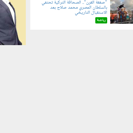
"صفقة القرن".. الصحافة التركية تحتفي
بالسلطان المصري محمد صلاح بعد
070801.jp
الاستقبال التاريخي
رياضة