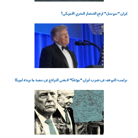
إيران "تتوسل" لرفع الحصار البحري الأمريكي؟
260701.jpg
ترامب: التوقف عن ضرب إيران "مؤقتًا" لا يعني التراجع عن تنفيذ ما تريده أمريكا
220701.jpg