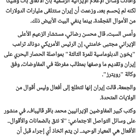
وأفادت وسائل الإعلام الإيرانية الرسمية بأن الاتفاق بات وشيكًا
لكنه لم يُحسم بعد، وزعمت أن إيران ستتلقى مليارات الدولارات
من الأموال المُجمَّدة، بينما ينفي البيت الأبيض ذلك.
وأمس السبت، قال محسن ‌رضائي، مستشار الزعيم ​الأعلى
الإيراني ​مجتبى خامنئي، ​إن الرئيس ​الأمريكي دونالد ترامب
"يخون الدبلوماسية ​للمرة ​الثالثة" بمواصلة الحصار ‌البحري على
إيران وتقديم ما وصفها ​بمطالب ​مفرطة في المفاوضات، وفق
وكالة "رويترز".
والجمعة، قالت إيران إنها تتطلع إلى أفعال وليس أقوال من
الولايات المتحدة.
وكتب كبير المفاوضين الإيرانيين محمد باقر قاليباف، في منشور
على وسائل التواصل الاجتماعي: "لا نثق بالضمانات والأقوال..
الأفعال هي المعيار الوحيد.. لن يتم اتخاذ أي إجراء قبل أن