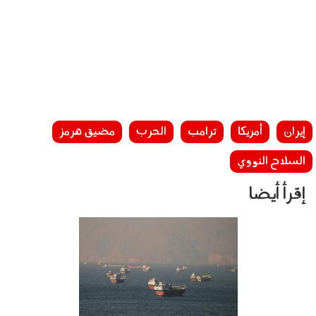
إيران
أمريكا
ترامب
الحرب
مضيق هرمز
السلاح النووي
إقرأ أيضا
280701.jpg