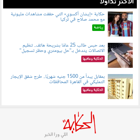
الأكثر تداولاً
حكاية «إيشان أكسوي» التي حققت مشاهدات مليونية
مع محمد صلاح في تركيا
080802.jpg
رياضة
بعد حبس طالب 25 عامًا بشريحة هاتف.. تنظيم
الاتصالات يتدخل بـ"حل بيومتري وحظر تسجيل"
080803.jpg
الحكاية ومافيها
بمقابل يبدأ من 1500 جنيه شهريًا.. طرح شقق الإيجار
التمليكي في القاهرة المحافظات
080801.jpg
الحكاية ومافيها