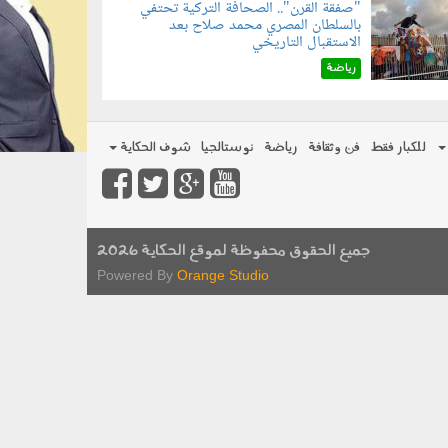
"صفقة القرن".. الصحافة التركية تحتفي
بالسلطان المصري محمد صلاح بعد
070801.jp
الاستقبال التاريخي
رياضة
للكبار فقط
فن وثقافة
رياضة
نوستالجيا
شوف الحكاية
جميع الحقوق محفوظة لموقع الحكاية 2026
Powered By
Orange Studio