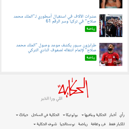
عشرات الآلاف في استقبال أسطوري لـ"الملك محمد
صلاح" في تركيا وسر الرقم 61
050803.jpg
رياضة
طرابزون سبور يكشف موعد وصول "الملك محمد
صلاح" لإتمام انتقاله لصفوف النادي التركي
050801.jpg
رياضة
رأي
أخبار
الحكاية ومافيها
بولوتيكا
الحكاية في الساحل
حياتك
للكبار فقط
فن وثقافة
رياضة
نوستالجيا
شوف الحكاية