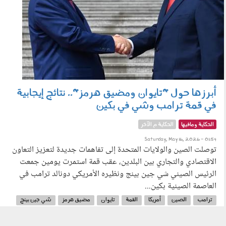
أبرزها حول "تايوان ومضيق هرمز".. نتائج إيجابية
في قمة ترامب وشي في بكين
الحكاية ومافيها
الحكاية م الآخر
Saturday, May 16, 2026 - 01:54
توصلت الصين والولايات المتحدة إلى تفاهمات جديدة لتعزيز التعاون
الاقتصادي والتجاري بين البلدين، عقب قمة استمرت يومين جمعت
الرئيس الصيني شي جين بينج ونظيره الأمريكي دونالد ترامب في
العاصمة الصينية بكين...
ترامب
الصين
أمريكا
القمة
تايوان
مضيق هرمز
شي جين بينج
الرئيس الصيني
الرئيس الأمريكي