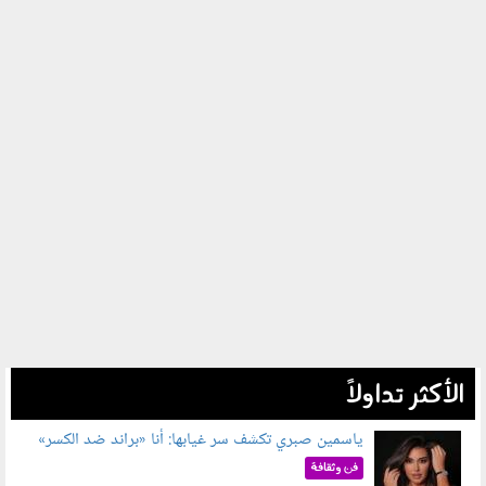
الأكثر تداولاً
ياسمين صبري تكشف سر غيابها: أنا «براند ضد الكسر»
050802.jpg
فن وثقافة