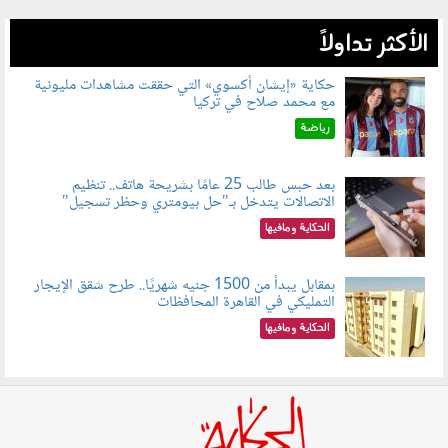
الأكثر تداولاً
حكاية «إيشان أكسوي» التي حققت مشاهدات مليونية
مع محمد صلاح في تركيا
080802.jpg
رياضة
بعد حبس طالب 25 عامًا بشريحة هاتف.. تنظيم
الاتصالات يتدخل بـ"حل بيومتري وحظر تسجيل"
080803.jpg
الحكاية ومافيها
بمقابل يبدأ من 1500 جنيه شهريًا.. طرح شقق الإيجار
التمليكي في القاهرة المحافظات
080801.jpg
الحكاية ومافيها