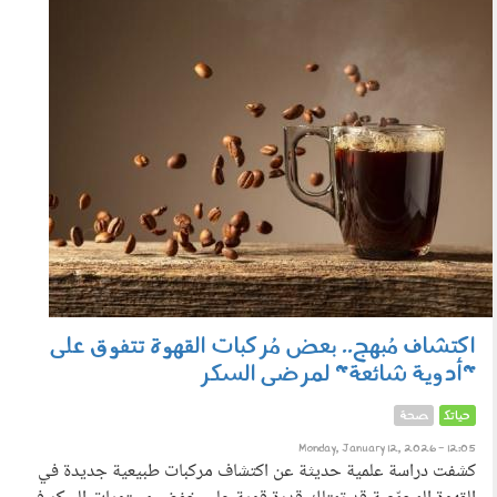
120105.jpg
اكتشاف مُبهج.. بعض مُركبات القهوة تتفوق على
"أدوية شائعة" لمرضى السكر
حياتك
صحة
Monday, January 12, 2026 - 12:05
كشفت دراسة علمية حديثة عن اكتشاف مركبات طبيعية جديدة في