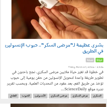
بشرى عظيمة لـ"مرضى السكر".. حبوب الإنسولين
في الطريق
حياتك
صحة
Friday, March 27, 2026 - 23:36
في خطوة قد تغيّر حياة ملايين مرضى السكري، نجح باحثون في
تطوير طريقة واعدة لتحويل الإنسولين من حقن يومية إلى حبوب
تؤخذ عن طريق الفم، بعد عقود من التحديات العلمية. وبحسب تقرير
نشره موقع ScienceDaily...
السكري
مرض السكري
مرضى السكري
الأنسولين
الحبوب
العلاج
الصحة