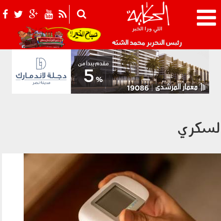
021_2.png
رئيس التحرير محمد الشبّه
لسكري
270305.jpg