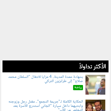
الأكثر تداولاً
بشهادة عمدة المدينة.. 4 مزايا لانتقال "السلطان محمد
صلاح" إلى طرابزون التركي
100803.jpg
رياضة
الحكاية الكاملة لـ"جريمة التجمع".. مقتل رجل وزوجته
وابنتيهما داخل سيارة "الجاني استدرج الأسرة بعد
100801.jpg
التخلص من الأب"