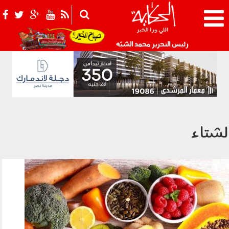
021_2.png
رئيس التحرير محمد الشبّه
لشتاء
020103.jpg