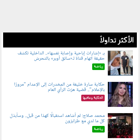
الأكثر تداولاً
بـ «إشارات إباحية وإصابة نفسها».. الداخلية تكشف
حقيقة اتهام فتاة لـ«سائق أوبر» بالتحرش
060804.jpg
رياضة
حكاية سارة خليفة من المخدرات إلى الإعدام "مرورًا
بالإعلام".. قضية هزت الرأي العام
060801.jpeg
الحكاية ومافيها
محمد صلاح: لم أشاهد استقبالًا كهذا من قبل.. وسأبذل
كل ما لدي مع طرابزون
060802.jpg
رياضة