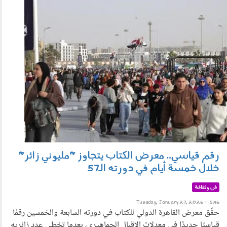
270103.jpg
رقم قياسي.. معرض الكتاب يتجاوز "مليوني زائر"
خلال خمسة أيام في دورته الـ57
فن وثقافة
Tuesday, January 27, 2026 - 15:46
حقّق معرض القاهرة الدولي للكتاب في دورته السابعة والخمسين رقمًا
قياسيًا جديدًا في معدلات الإقبال الجماهيري، بعدما تخطى عدد زائريه