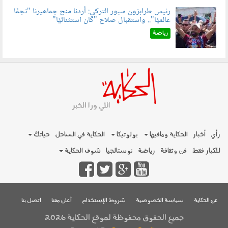
رئيس طرابزون سبور التركي: أردنا منح جماهيرنا "نجمًا
عالميًا".. واستقبال صلاح "كان استثنائيًا"
060803.jpg
رياضة
رأي
أخبار
الحكاية ومافيها
بولوتيكا
الحكاية في الساحل
حياتك
للكبار فقط
فن وثقافة
رياضة
نوستالجيا
شوف الحكاية
عن الحكاية
سياسة الخصوصية
شروط الإستخدام
أعلن معنا
اتصل بنا
جميع الحقوق محفوظة لموقع الحكاية 2026