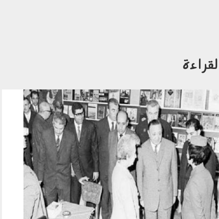
لقراءة
2301_012.jpg