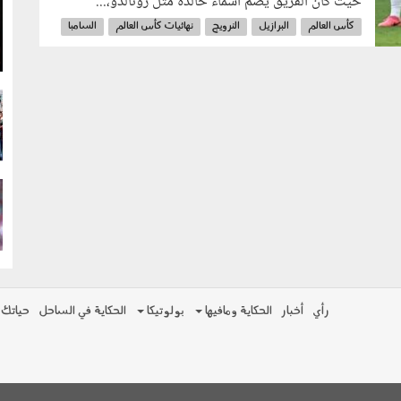
حيث كان الفريق يضم أسماءً خالدة مثل رونالدو،...
g
كأس العالم
البرازيل
النرويج
نهائيات كأس العالم
السامبا
g
g
رأي
أخبار
الحكاية ومافيها
بولوتيكا
الحكاية في الساحل
حياتك