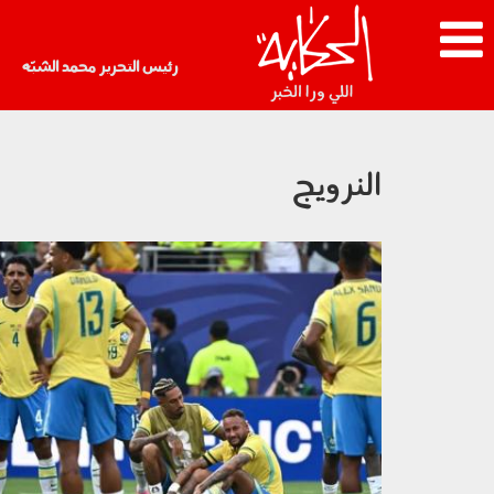
رئيس التحرير محمد الشبّه
النرويج
060702.jpg