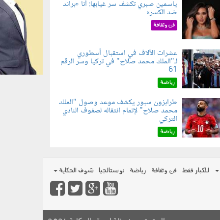
ياسمين صبري تكشف سر غيابها: أنا «براند
ضد الكسر»
050802.jp
فن وثقافة
عشرات الآلاف في استقبال أسطوري
لـ"الملك محمد صلاح" في تركيا وسر الرقم
050803.jp
61
رياضة
طرابزون سبور يكشف موعد وصول "الملك
محمد صلاح" لإتمام انتقاله لصفوف النادي
050801.jp
التركي
رياضة
للكبار فقط
فن وثقافة
رياضة
نوستالجيا
شوف الحكاية