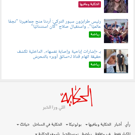
الحكاية ومافيها
رئيس طرابزون سبور التركي: أردنا منح جماهيرنا "نجمًا
عالميًا".. واستقبال صلاح "كان استثنائيًا"
060803.jpg
رياضة
بـ «إشارات إباحية وإصابة نفسها».. الداخلية تكشف
حقيقة اتهام فتاة لـ«سائق أوبر» بالتحرش
060804.jpg
رياضة
رأي
أخبار
الحكاية ومافيها
بولوتيكا
الحكاية في الساحل
حياتك
للكبار فقط
فن وثقافة
رياضة
نوستالجيا
شوف الحكاية