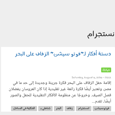
نستجرام
دستة أفكار لـ"فوتو سيشن" الزفاف على البحر
adc139c9aefd81af46040adce325340d.jpg
حياتك
Saturday, August 6, 2016 - 17:22
إقامة حفل الزفاف على البحر فكرة جريئة وجديدة إلى حد ما في
مصر، وتعتبر أيضًا فكرة رائعة غير تقليدية إذا كان العروسان يفضلان
فصل الصيف. وخروجًا عن منظومة الأفكار التقليدية للحفل والصور
أيضًا، تقدم...
فوتوسيشن
انستجرام
زفاف
البحر
شاطيء
الحكاية في الساحل
فادية عبود