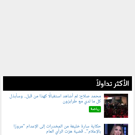
الأكثر تداولاً
محمد صلاح: لم أشاهد استقبالًا كهذا من قبل.. وسأبذل
كل ما لدي مع طرابزون
060802.jpg
رياضة
حكاية سارة خليفة من المخدرات إلى الإعدام "مرورًا
بالإعلام".. قضية هزت الرأي العام
060801.jpeg