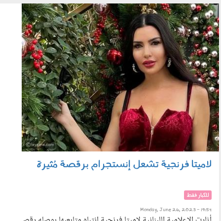
default_image.jpg
لاميتا فرنجية تشعل إنستجرام برقصة مُثيرة
للكبار فقط
Monday, June 26, 2023 - 19:54
أثارت الإعلامية اللبنانية لاميتا فرنجية انتباه متابعيها بوصله رقص