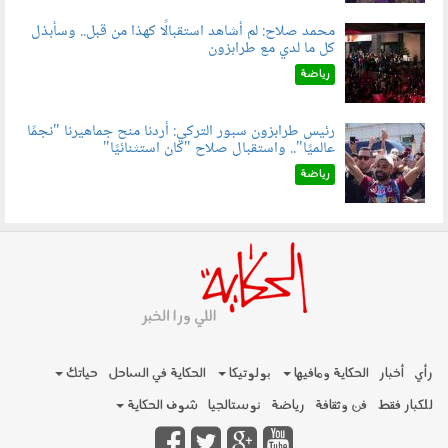
محمد صلاح: لم أشاهد استقبالًا كهذا من قبل.. وسأبذل
كل ما لدي مع طرابزون
060802.jpg
رياضة
رئيس طرابزون سبور التركي: أردنا منح جماهيرنا "نجمًا
عالميًا".. واستقبال صلاح "كان استثنائيًا"
060803.jpg
رياضة
رأي
أخبار
الحكاية ومافيها
بولوتيكا
الحكاية في الساحل
حياتك
للكبار فقط
فن وثقافة
رياضة
نوستالجيا
شوف الحكاية