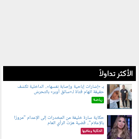
الأكثر تداولاً
بـ «إشارات إباحية وإصابة نفسها».. الداخلية تكشف
حقيقة اتهام فتاة لـ«سائق أوبر» بالتحرش
060804.jpg
رياضة
حكاية سارة خليفة من المخدرات إلى الإعدام "مرورًا
بالإعلام".. قضية هزت الرأي العام
060801.jpeg
الحكاية ومافيها