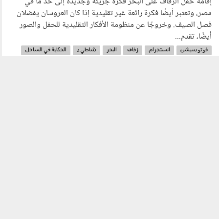
إقامة حفل الزفاف على البحر فكرة جريئة وجديدة إلى حد ما في
مصر، وتعتبر أيضًا فكرة رائعة غير تقليدية إذا كان العروسان يفضلان
فصل الصيف. وخروجًا عن منظومة الأفكار التقليدية للحفل والصور
أيضًا، تقدم...
فوتوسيشن
انستجرام
زفاف
البحر
شاطيء
الحكاية في الساحل
فادية عبود