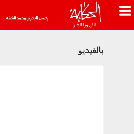
رئيس التحرير محمد الشبّه
بالفيديو
15-minute-intense-sexy-bikini-
ab2.jpg