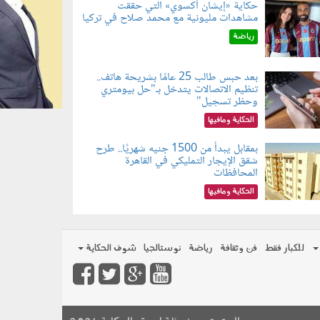
حكاية «إيشان أكسوي» التي حققت
مشاهدات مليونية مع محمد صلاح في تركيا
080802.jp
رياضة
بعد حبس طالب 25 عامًا بشريحة هاتف..
تنظيم الاتصالات يتدخل بـ"حل بيومتري
080803.jp
وحظر تسجيل"
الحكاية ومافيها
بمقابل يبدأ من 1500 جنيه شهريًا.. طرح
شقق الإيجار التمليكي في القاهرة
080801.jp
المحافظات
الحكاية ومافيها
للكبار فقط
فن وثقافة
رياضة
نوستالجيا
شوف الحكاية