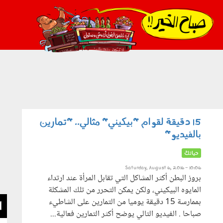
021_2.png
15 دقيقة لقوام "بيكيني" مثالي.. "تمارين
بالفيديو"
حياتك
Saturday, August 6, 2016 - 10:06
بروز البطن أكثر المشاكل التي تقابل المرأة عند ارتداء
المايوه البيكيني، ولكن يمكن التحرر من تلك المشكلة
بممارسة 15 دقيقة يوميا من التمارين على الشاطيء
ا
صباحا . الفيديو التالي يوضح أكثر التمارين فعالية...