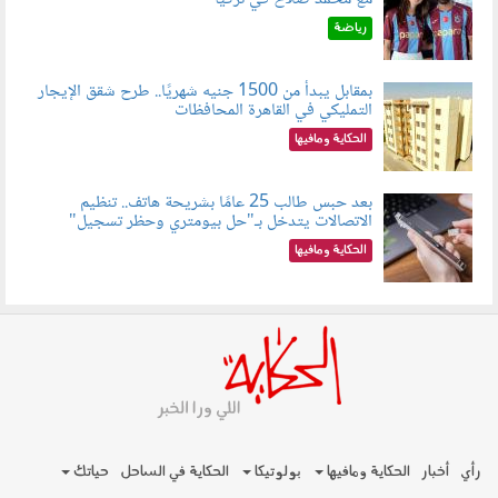
080802.jpg
رياضة
بمقابل يبدأ من 1500 جنيه شهريًا.. طرح شقق الإيجار
التمليكي في القاهرة المحافظات
080801.jpg
الحكاية ومافيها
بعد حبس طالب 25 عامًا بشريحة هاتف.. تنظيم
الاتصالات يتدخل بـ"حل بيومتري وحظر تسجيل"
080803.jpg
الحكاية ومافيها
رأي
أخبار
الحكاية ومافيها
بولوتيكا
الحكاية في الساحل
حياتك