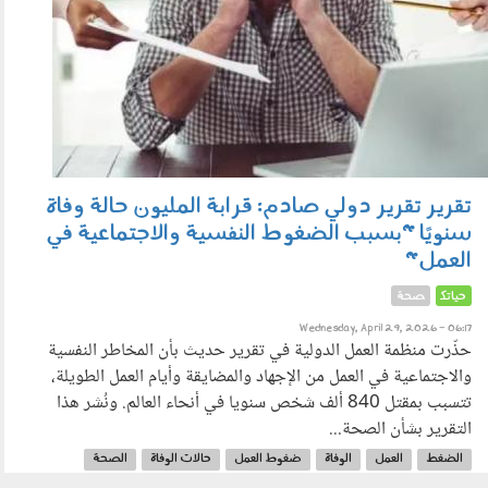
تقرير تقرير دولي صادم: قرابة المليون حالة وفاة
سنويًا "بسبب الضغوط النفسية والاجتماعية في
العمل"
حياتك
صحة
Wednesday, April 29, 2026 - 06:17
حذّرت منظمة العمل الدولية في تقرير حديث بأن المخاطر النفسية
والاجتماعية في العمل من الإجهاد والمضايقة وأيام العمل الطويلة،
تتسبب بمقتل 840 ألف شخص سنويا في أنحاء العالم. ونُشر هذا
التقرير بشأن الصحة...
الضغط
العمل
الوفاة
ضغوط العمل
حالات الوفاة
الصحة