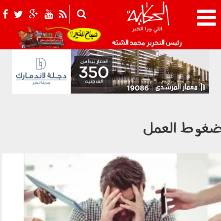
021_2.png
رئيس التحرير محمد الشبّه
غوط العمل
290402.jpg