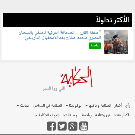
الأكثر تداولاً
"صفقة القرن".. الصحافة التركية تحتفي بالسلطان
المصري محمد صلاح بعد الاستقبال التاريخي
070801.jpg
رياضة
رأي
أخبار
الحكاية ومافيها
بولوتيكا
الحكاية في الساحل
حياتك
للكبار فقط
فن وثقافة
رياضة
نوستالجيا
شوف الحكاية