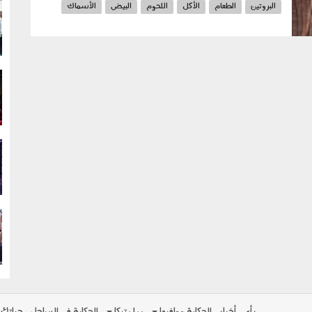
البروتين
الطعام
الأكل
اللحوم
البيض
الأسماك
g
الألبان
g
g
g
رأي
أخبار
الحكاية ومافيها
بولوتيكا
الحكاية في الساحل
حياتك