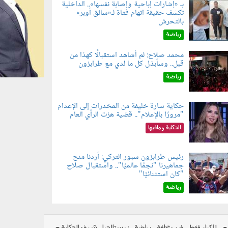
بـ «إشارات إباحية وإصابة نفسها».. الداخلية
تكشف حقيقة اتهام فتاة لـ«سائق أوبر»
060804.jp
بالتحرش
رياضة
محمد صلاح: لم أشاهد استقبالًا كهذا من
قبل.. وسأبذل كل ما لدي مع طرابزون
060802.jp
رياضة
حكاية سارة خليفة من المخدرات إلى الإعدام
"مرورًا بالإعلام".. قضية هزت الرأي العام
060801.jpe
الحكاية ومافيها
رئيس طرابزون سبور التركي: أردنا منح
جماهيرنا "نجمًا عالميًا".. واستقبال صلاح
060803.jp
"كان استثنائيًا"
رياضة
للكبار فقط
فن وثقافة
رياضة
نوستالجيا
شوف الحكاية