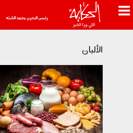
رئيس التحرير محمد الشبّه
الألبان
220102.jpg