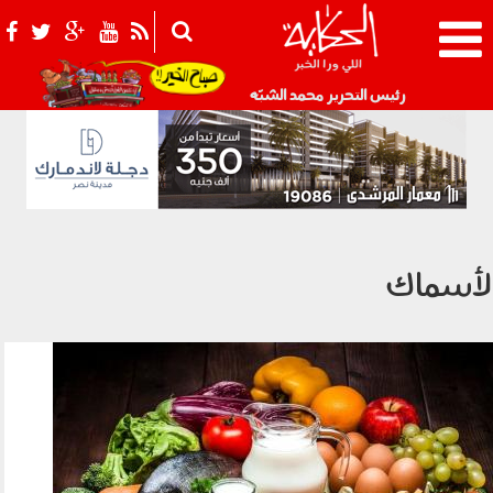
021_2.png
رئيس التحرير محمد الشبّه
لأسماك
220102.jpg