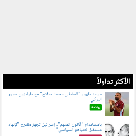
الأكثر تداولاً
موعد ظهور "السلطان محمد صلاح" مع طرابزون سبور
التركي
090802.jpg
رياضة
باستخدام "قانون المتهم".. إسرائيل تجهز مقترح "لإنهاء
مستقبل نتنياهو السياسي"
090801.jpg