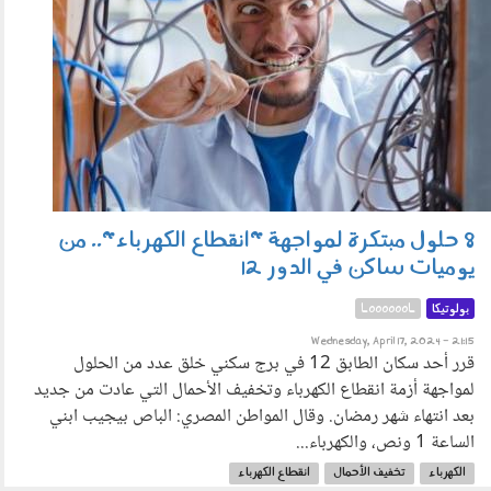
8 حلول مبتكرة لمواجهة "انقطاع الكهرباء".. من
يوميات ساكن في الدور 12
بولوتيكا
LooooooL
Wednesday, April 17, 2024 - 21:15
قرر أحد سكان الطابق 12 في برج سكني خلق عدد من الحلول
لمواجهة أزمة انقطاع الكهرباء وتخفيف الأحمال التي عادت من جديد
بعد انتهاء شهر رمضان. وقال المواطن المصري: الباص بيجيب ابني
الساعة 1 ونص، والكهرباء...
الكهرباء
تخفيف الأحمال
انقطاع الكهرباء