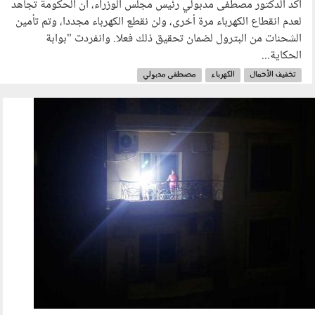
أكد الدكتور مصطفى مدبولي رئيس مجلس الوزراء، أن الحكومة تجاهد
لعدم انقطاع الكهرباء مرة أخرى، ولن نقطع الكهرباء مجددا، وتم تأمين
الشحنات من البترول لضمان تحقيق ذلك فعلا. وانفردت "بوابة
الحكاية...
تخفيف الأحمال
الكهرباء
مصطفى مدبولي
1709_007.jpg