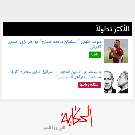
الأكثر تداولاً
موعد ظهور "السلطان محمد صلاح" مع طرابزون سبور
التركي
090802.jpg
رياضة
باستخدام "قانون المتهم".. إسرائيل تجهز مقترح "لإنهاء
مستقبل نتنياهو السياسي"
090801.jpg
الحكاية ومافيها