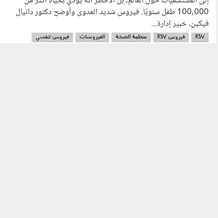
إلى المستشفيات حول العالم، بل الأخطر أنه يودي بحياة أكثر من
100,000 طفل سنويًا. فيروس شديد العدوى وأوضح دكتور دانيال
فيكين، خبير إدارة...
RSV
فيروس RSV
منظمة الصحة
الفيروسات
فيروس تنفسي
العدوى
الوقاية