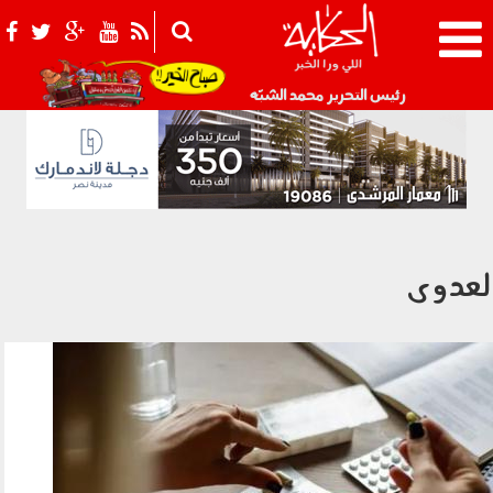
021_2.png
رئيس التحرير محمد الشبّه
لعدوى
240401.jpg