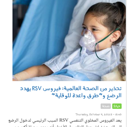
091005.jpg
تحذير من الصحة العالمية: فيروس RSV يهدد
الرضع و"طرق واعدة للوقاية"
حياتك
صحة
Thursday, October 9, 2025 - 15:40
يعد الفيروس المخلوي التنفسي RSV السبب الرئيسي لدخول الرضع