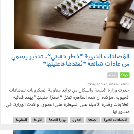
المُضادات الحيوية "خطر حقيقي".. تحذير رسمي
من عادات شائعة "تُفقدها فاعليتها"
حياتك
صحة
Friday, April 24, 2026 - 20:35
حذرت وزارة الصحة والسكان من تزايد مقاومة الميكروبات للمضادات
الحيوية، مؤكدة أن هذه الظاهرة تمثل “خطرًا حقيقيًا” يهدد فعالية
العلاجات وقدرة الأطباء على السيطرة على العدوى. وأكدت الوزارة، في
منشور لها...
المضادات الحيوة
الصحة
العدوى
وزارة الصحة
الأوبئة
المقاومة
الجرعات