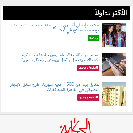
الأكثر تداولاً
حكاية «إيشان أكسوي» التي حققت مشاهدات مليونية
مع محمد صلاح في تركيا
080802.jpg
رياضة
بعد حبس طالب 25 عامًا بشريحة هاتف.. تنظيم
الاتصالات يتدخل بـ"حل بيومتري وحظر تسجيل"
080803.jpg
الحكاية ومافيها
بمقابل يبدأ من 1500 جنيه شهريًا.. طرح شقق الإيجار
التمليكي في القاهرة المحافظات
080801.jpg
الحكاية ومافيها