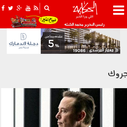
021_2.png
رئيس التحرير محمد الشبّه
روك
100105.jpg