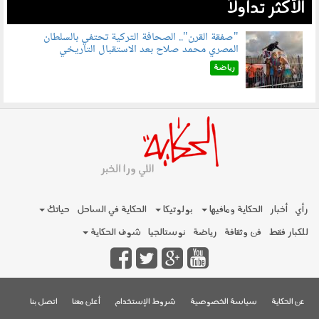
الأكثر تداولاً
"صفقة القرن".. الصحافة التركية تحتفي بالسلطان
المصري محمد صلاح بعد الاستقبال التاريخي
070801.jpg
رياضة
رأي
أخبار
الحكاية ومافيها
بولوتيكا
الحكاية في الساحل
حياتك
للكبار فقط
فن وثقافة
رياضة
نوستالجيا
شوف الحكاية
عن الحكاية
سياسة الخصوصية
شروط الإستخدام
أعلن معنا
اتصل بنا