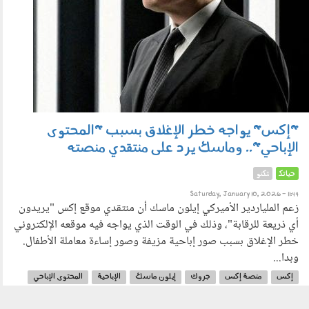
"إكس" يواجه خطر الإغلاق بسبب "المحتوى
الإباحي".. وماسك يرد على منتقدي منصته
حياتك
تكنو
Saturday, January 10, 2026 - 11:44
زعم الملياردير الأميركي إيلون ماسك أن منتقدي موقع إكس "يريدون
أي ذريعة للرقابة"، وذلك في الوقت الذي يواجه فيه موقعه الإلكتروني
خطر الإغلاق بسبب صور إباحية مزيفة وصور إساءة معاملة الأطفال.
وبدا...
إكس
منصة إكس
جروك
إيلون ماسك
الإباحية
المحتوى الإباحي
الذكاء الاصطناعي
توليد الصور