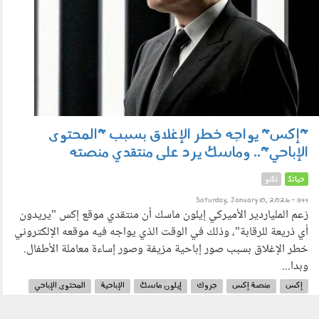
"إكس" يواجه خطر الإغلاق بسبب "المحتوى
الإباحي".. وماسك يرد على منتقدي منصته
حياتك
تكنو
Saturday, January 10, 2026 - 11:44
زعم الملياردير الأميركي إيلون ماسك أن منتقدي موقع إكس "يريدون
أي ذريعة للرقابة"، وذلك في الوقت الذي يواجه فيه موقعه الإلكتروني
خطر الإغلاق بسبب صور إباحية مزيفة وصور إساءة معاملة الأطفال.
وبدا...
إكس
منصة إكس
جروك
إيلون ماسك
الإباحية
المحتوى الإباحي
الذكاء الاصطناعي
توليد الصور