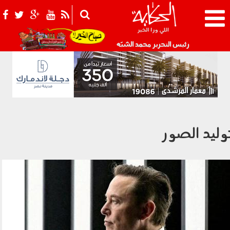
021_2.png
رئيس التحرير محمد الشبّه
وليد الصور
100105.jpg