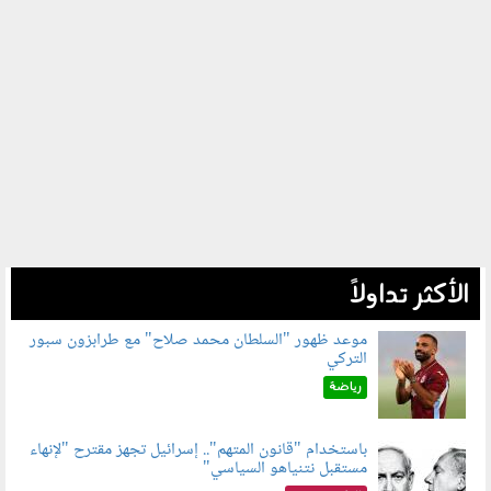
الأكثر تداولاً
موعد ظهور "السلطان محمد صلاح" مع طرابزون سبور
التركي
090802.jpg
رياضة
باستخدام "قانون المتهم".. إسرائيل تجهز مقترح "لإنهاء
مستقبل نتنياهو السياسي"
090801.jpg