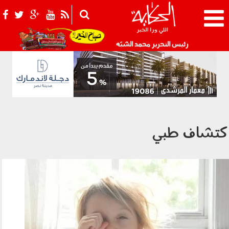
021_2.png
رئيس التحرير محمد الشبّه
كتشاف طبي
020407.jpg