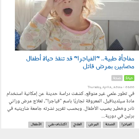
مفاجأة طبية.. "الفياجرا" قد تنقذ حياة أطفال
مصابين بمرض قاتل
حياتك
صحة
Thursday, April 2, 2026 - 03:00
في تطور علمي غير متوقع، كشفت دراسة حديثة عن إمكانية استخدام
مادة سيلدينافيل، المعروفة تجاريًا باسم "فياجرا"، لعلاج مرض وراثي
نادر وخطير يصيب الأطفال. وبحسب تقرير نشرته جامعة شاريتيه في
برلين في دورية...
الفياجرا
الصحة
المرض
العلاج
اكتشاف طبي
الأطفال