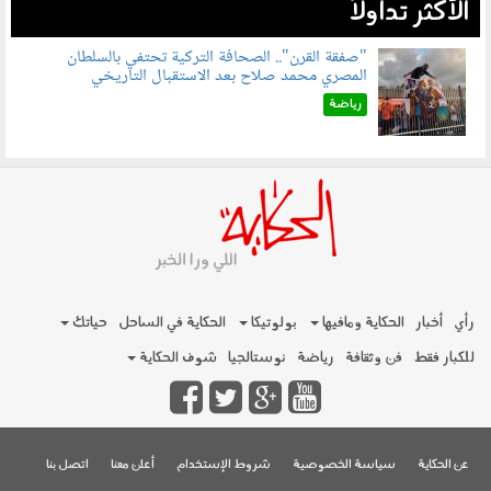
الأكثر تداولاً
"صفقة القرن".. الصحافة التركية تحتفي بالسلطان
المصري محمد صلاح بعد الاستقبال التاريخي
070801.jpg
رياضة
رأي
أخبار
الحكاية ومافيها
بولوتيكا
الحكاية في الساحل
حياتك
للكبار فقط
فن وثقافة
رياضة
نوستالجيا
شوف الحكاية
عن الحكاية
سياسة الخصوصية
شروط الإستخدام
أعلن معنا
اتصل بنا