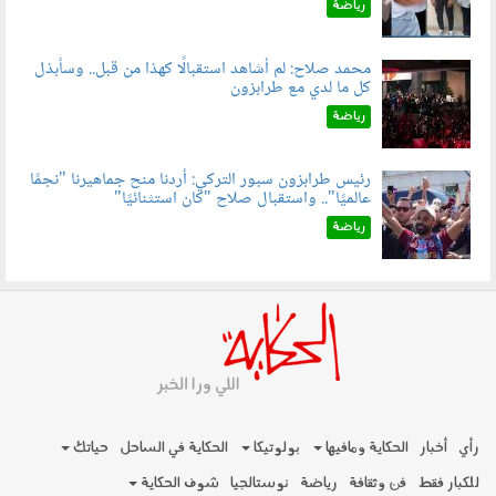
رياضة
محمد صلاح: لم أشاهد استقبالًا كهذا من قبل.. وسأبذل
كل ما لدي مع طرابزون
060802.jpg
رياضة
رئيس طرابزون سبور التركي: أردنا منح جماهيرنا "نجمًا
عالميًا".. واستقبال صلاح "كان استثنائيًا"
060803.jpg
رياضة
رأي
أخبار
الحكاية ومافيها
بولوتيكا
الحكاية في الساحل
حياتك
للكبار فقط
فن وثقافة
رياضة
نوستالجيا
شوف الحكاية