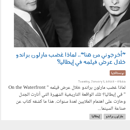
"أخرجوني من هنا".. لماذا غضب مارلون براندو
خلال عرض فيلمه في إيطاليا؟
نوستالجيا
Tuesday, January 7, 2025 - 08:26
لماذا غضب مارلون براندو خلال عرض فيلمه " On the Waterfront
" في إيطاليا؟ تلك الواقعة التاريخية الشهيرة التي أثارت الجدل
وحازت على اهتمام الملايين لعدة سنوات. هذا ما كشفه كتاب عن
صناعة السينما...
مارلون براندو
إيطاليا