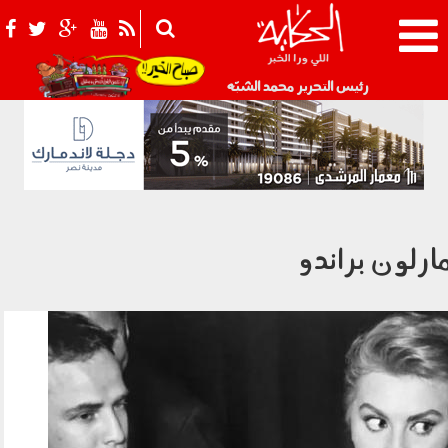
021_2.png
رئيس التحرير محمد الشبّه
ارلون براندو
0701_006.jpg