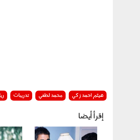
هيثم احمد زكي
محمد لطفي
تدريبات
ري
إقرأ أيضا
0538193819.jpg
elaosboa06193.png