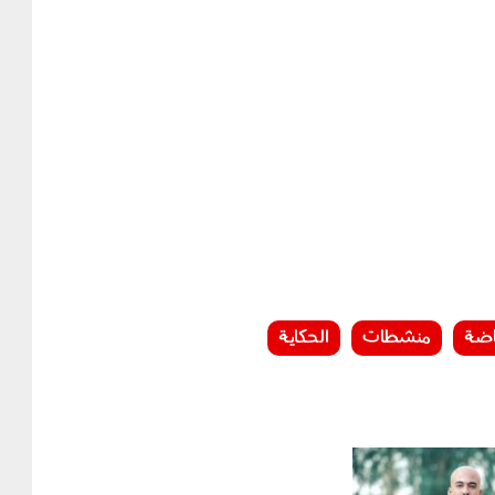
اضة
منشطات
الحكاية
20180315