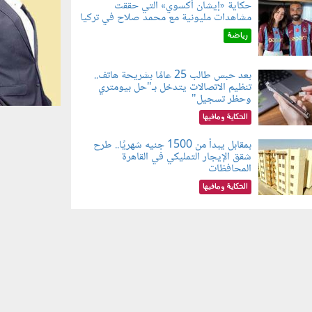
حكاية «إيشان أكسوي» التي حققت
مشاهدات مليونية مع محمد صلاح في تركيا
080802.jp
رياضة
بعد حبس طالب 25 عامًا بشريحة هاتف..
تنظيم الاتصالات يتدخل بـ"حل بيومتري
080803.jp
وحظر تسجيل"
الحكاية ومافيها
بمقابل يبدأ من 1500 جنيه شهريًا.. طرح
شقق الإيجار التمليكي في القاهرة
080801.jp
المحافظات
الحكاية ومافيها