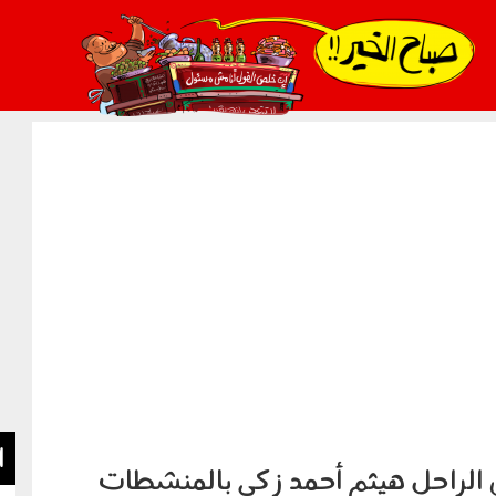
021_2.png
ا
 الراحل هيثم أحمد زكي بالمنشطات