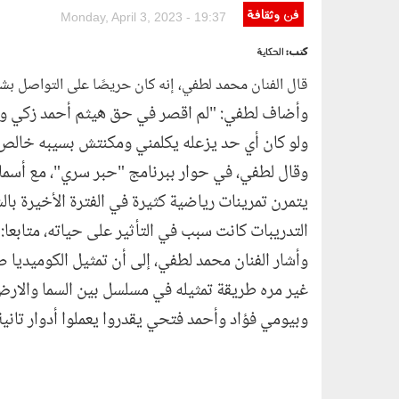
فن وثقافة
Monday, April 3, 2023 - 19:37
كتب:
الحكاية
قال الفنان محمد لطفي، إنه كان حريصًا على التواصل بش
وأضاف لطفي: "لم اقصر في حق هيثم أحمد زكي وهو
ولو كان أي حد يزعله يكلمني ومكنتش بسيبه خالص 
وقال لطفي، في حوار ببرنامج "حبر سري"، مع أسما إ
يتمرن تمرينات رياضية كثيرة في الفترة الأخيرة با
التدريبات كانت سبب في التأثير على حياته، متابع
وأشار الفنان محمد لطفي، إلى أن تمثيل الكوميديا 
غير مره طريقة تمثيله في مسلسل بين السما والار
وبيومي فؤاد وأحمد فتحي يقدروا يعملوا أدوار تان