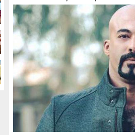
g
g
g