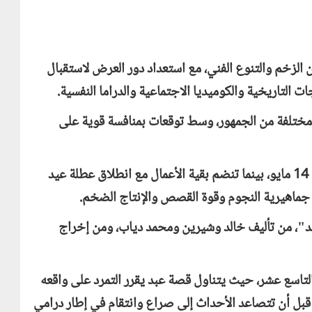
د الأضحى السينمائي 2026 حالة من الزخم والتنوع الفني، مع استعداد دور العرض لاستقبال
 التاريخية والكوميديا الاجتماعية والدراما النفسية.
مختلفة من الجمهور، وسط توقعات بمنافسة قوية على
وتبدأ المنافسة مبكرًا هذا العام، إذ يُطرح فيلمان يوم 14 مايو، بينما تنضم بقية الأعمال مع انطلاق عطلة عيد
د"، من تأليف خالد وشيرين ومحمد دياب، ومن إخراج
 التاسع عشر، حيث يتناول قصة عبد يقرر التمرد على واقعه
 قبل أن تتصاعد الأحداث إلى صراع وانتقام في إطار درامي