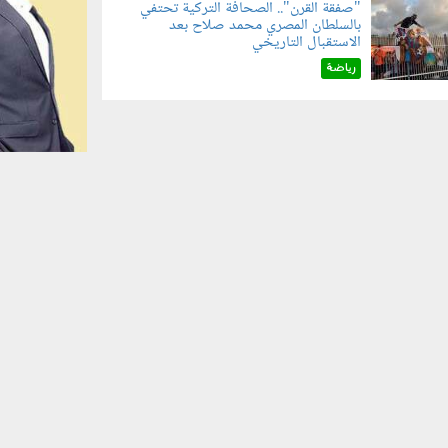
"صفقة القرن".. الصحافة التركية تحتفي
بالسلطان المصري محمد صلاح بعد
070801.jp
الاستقبال التاريخي
رياضة