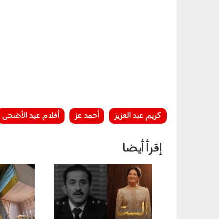
كريم عبد العزيز
أحمد عز
أفلام عيد الأضحى
إقرأ أيضا
021106.jpg
281104.jpeg