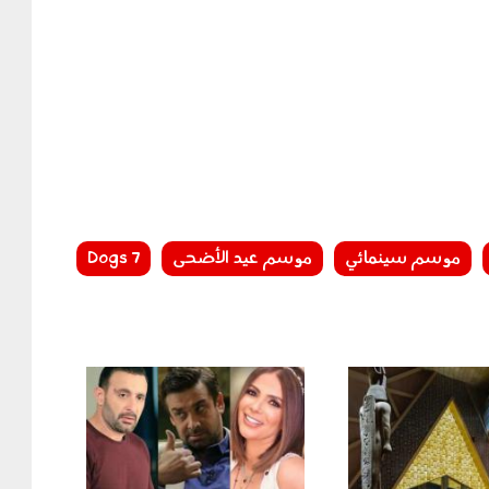
موسم سينمائي
موسم عيد الأضحى
7 Dogs
1103009.jpg