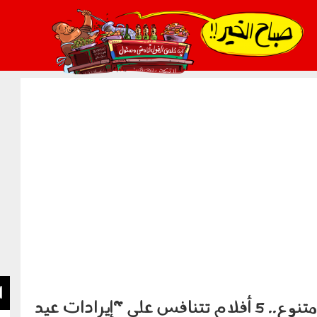
021_2.png
ا
أبرزهم عز وكريم.. موسم سينمائي متنوع.. 5 أفلام تتنافس على "إيرادات عيد