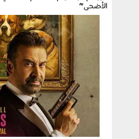
الأضحى"
090502.jpg