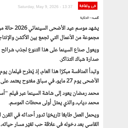
فن وثقافة
Saturday, May 9, 2026 - 13:37
كتب:
- الحكاية
يشهد موسم عي
مجموعة من الأعمال التي تجمع بين الأكشن والإنتاجات
ويعول صناع السينما على هذا التنوع لجذب شرائح 
صدارة شباك التذاكر.
الأضحى يوم 27 مايو، في سباق مفتوح يعتمد على جماهيرية النجوم وقوة القصص والإنتاج الضخم.
محمد رمضان يعود إلى شاشة السينما عبر فيلم "أس
محمد دياب، والذي يمثل أولى محطات الموسم.
ويحمل العمل طابعًا تاريخيًا تدور أحداثه في القرن
القاسي بعد دخوله في علاقة حب تغيّر مسار حياته،