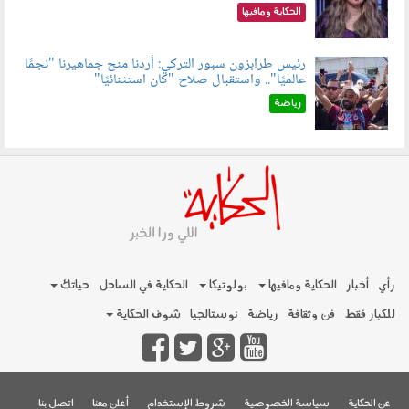
الحكاية ومافيها
رئيس طرابزون سبور التركي: أردنا منح جماهيرنا "نجمًا
عالميًا".. واستقبال صلاح "كان استثنائيًا"
060803.jpg
رياضة
رأي
أخبار
الحكاية ومافيها
بولوتيكا
الحكاية في الساحل
حياتك
للكبار فقط
فن وثقافة
رياضة
نوستالجيا
شوف الحكاية
عن الحكاية
سياسة الخصوصية
شروط الإستخدام
أعلن معنا
اتصل بنا