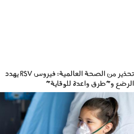
تحذير من الصحة العالمية: فيروس RSV يهدد
الرضع و"طرق واعدة للوقاية"
091005.jpg