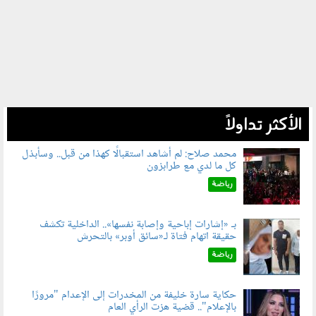
الأكثر تداولاً
محمد صلاح: لم أشاهد استقبالًا كهذا من قبل.. وسأبذل
كل ما لدي مع طرابزون
060802.jpg
رياضة
بـ «إشارات إباحية وإصابة نفسها».. الداخلية تكشف
حقيقة اتهام فتاة لـ«سائق أوبر» بالتحرش
060804.jpg
رياضة
حكاية سارة خليفة من المخدرات إلى الإعدام "مرورًا
بالإعلام".. قضية هزت الرأي العام
060801.jpeg