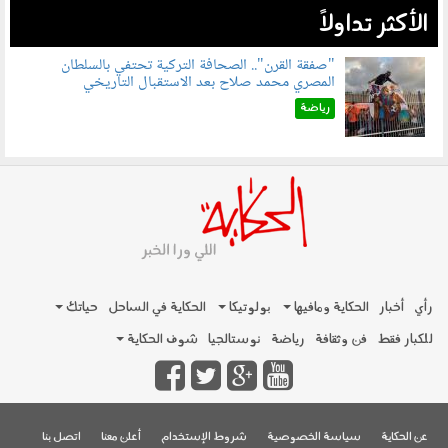
الأكثر تداولاً
"صفقة القرن".. الصحافة التركية تحتفي بالسلطان
المصري محمد صلاح بعد الاستقبال التاريخي
070801.jpg
رياضة
رأي
أخبار
الحكاية ومافيها
بولوتيكا
الحكاية في الساحل
حياتك
للكبار فقط
فن وثقافة
رياضة
نوستالجيا
شوف الحكاية
عن الحكاية
سياسة الخصوصية
شروط الإستخدام
أعلن معنا
اتصل بنا