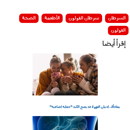
السرطان
سرطان القولون
الأطعمة
الصحة
القولون
إقرأ أيضا
290702.jpg
مفاجأة.. إدمان القهوة قد يمنح الكبد "حماية إضافية"
010601.jpg