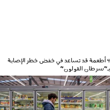
4 أطعمة قد تساعد في خفض خطر الإصابة
بـ"سرطان القولون"
040304.jpg