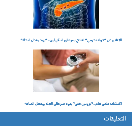
الإعلان عن "دواء تجريبي" لعلاج سرطان البنكرياس.. "يزيد معدل النجاة"
270401.jpg
اكتشاف علمي هام.. "بروتين خفي" يقود سرطان الجلد ويعطل المناعة
التعليقات