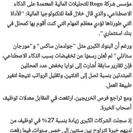
مؤسس شركة
Rogo
للتحليلات المالية المعتمدة على الذكاء
الاصطناعي، والذي قال خلال قمة للتكنولوجيا المالية: "الأداة
التي طورناها تؤدي معظم المهام التي كنت أقوم بها كمحلل في
بنك استثماري".
ورغم أن البنوك الكبرى مثل "جولدمان ساكس" و"مورجان
ستانلي" لم تُعلن رسميًا عن تخفيضات بسبب الذكاء الاصطناعي،
فإن تقارير سابقة أشارت إلى نوايا بخفض عدد المحللين
المبتدئين بنسبة تصل إلى الثلثين، وتقليل الرواتب نتيجة لتغير
طبيعة العمل.
ومع تراجع فرص الخريجين، ارتفعت في المقابل معدلات توظيف
أصحاب الخبرة.
إذ سجلت الشركات الكبرى زيادة بنسبة 27% في توظيف من
لديهم خبرة تتراوح بين سنتين إلى خمس سنوات، فيما رفعت