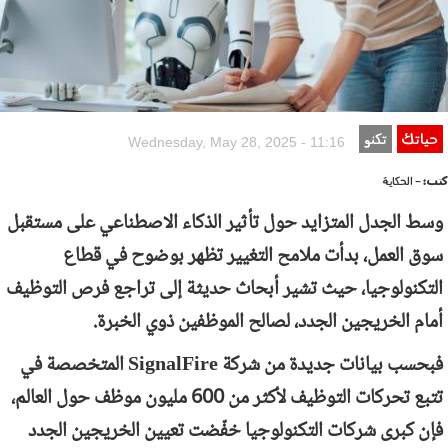
حياتك
تكنو
Wednesday, May 28, 2025 - 11:16
كتب:
- الحكاية
وسط الجدل المتزايد حول تأثير الذكاء الاصطناعي على مستقبل
سوق العمل، بدأت ملامح التغيير تظهر بوضوح في قطاع
التكنولوجيا، حيث تشير أبحاث حديثة إلى تراجع فرص التوظيف
أمام الخريجين الجدد، لصالح الموظفين ذوي الخبرة.
فبحسب بيانات جديدة من شركة
SignalFire
المتخصصة في
تتبع تحركات التوظيف لأكثر من 600 مليون موظف حول العالم،
فإن كبرى شركات التكنولوجيا خفّضت تعيين الخريجين الجدد