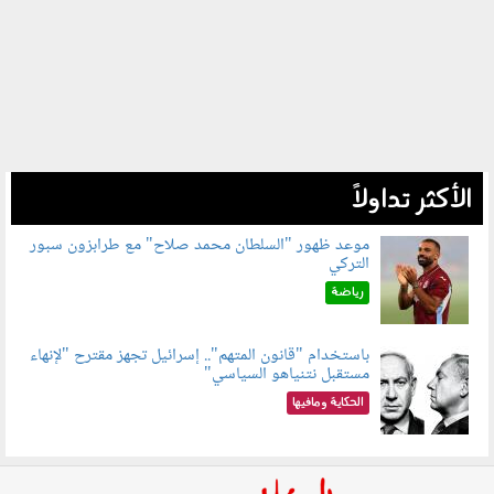
الأكثر تداولاً
موعد ظهور "السلطان محمد صلاح" مع طرابزون سبور
التركي
090802.jpg
رياضة
باستخدام "قانون المتهم".. إسرائيل تجهز مقترح "لإنهاء
مستقبل نتنياهو السياسي"
090801.jpg
الحكاية ومافيها