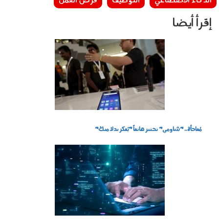
الذكاء الاصطناعي
التوظيف
فرص العمل
إقرأ أيضا
190503.jpg
مُفاجأة.. "شاومي" تختبر هاتفاً "يُفكر بدلا منك"
220403.jpg