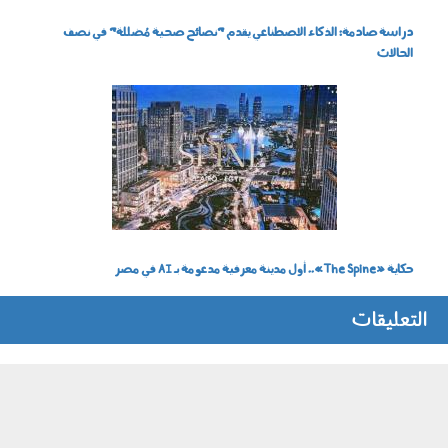
دراسة صادمة: الذكاء الاصطناعي يقدم "نصائح صحية مُضللة" في نصف
الحالات
180405.jpg
حكاية «The Spine».. أول مدينة معرفية مدعومة بـ AI في مصر
التعليقات