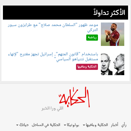
الأكثر تداولاً
موعد ظهور "السلطان محمد صلاح" مع طرابزون سبور
التركي
090802.jpg
رياضة
باستخدام "قانون المتهم".. إسرائيل تجهز مقترح "لإنهاء
مستقبل نتنياهو السياسي"
090801.jpg
الحكاية ومافيها
رأي
أخبار
الحكاية ومافيها
بولوتيكا
الحكاية في الساحل
حياتك