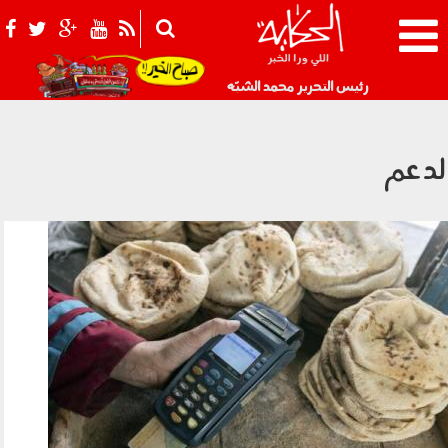
021_2.png
رئيس التحرير محمد الشبّه
لدعم
190601.jpg