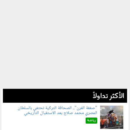
الأكثر تداولاً
"صفقة القرن".. الصحافة التركية تحتفي بالسلطان
المصري محمد صلاح بعد الاستقبال التاريخي
070801.jpg
رياضة