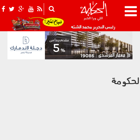
021_2.png
رئيس التحرير محمد الشبّه
لحكومة