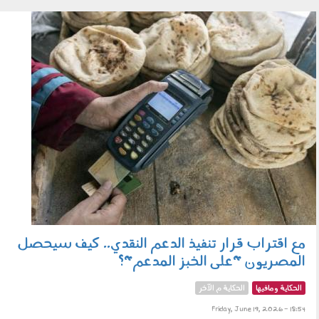
الاستنفار
التوابع
توابع الزلزال
190601.jpg
مع اقتراب قرار تنفيذ الدعم النقدي.. كيف سيحصل
المصريون "على الخبز المدعم"؟
الحكاية ومافيها
الحكاية م الآخر
Friday, June 19, 2026 - 18:54