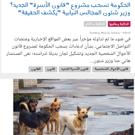
الحكومة تسحب مشروع "قانون الأسرة" الجديد؟
وزير شئون المجالس النيابية "يكشف الحقيقة"
الحكاية ومافيها
الحكاية م الآخر
Sunday, May 31, 2026 - 08:43
في ضوء ما تم تداوله مؤخراً عبر بعض المواقع الإخبارية ومنصات
التواصل الاجتماعي، بشأن ادعاءات بسحب الحكومة لمشروع قانون
الأحوال الشخصية الجديد وتشكيل لجان بديلة لدراسته؛ نفى المستشار
هاني حنا وزير شئون...
قانون الأحوال الشخصية
قانون الأسرة الجديد
قانون
القانون
مشروع القانون
الحكومة
المجالس النيابية
190502.jpg