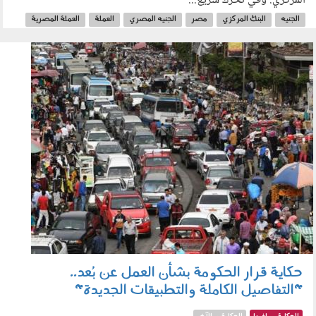
المركزي. وفي تحرك سريع...
الجنيه
البنك المركزي
مصر
الجنيه المصري
العملة
العملة المصرية
ورقة 10 آلاف جنيه
الحكومة
300402.jpg
حكاية قرار الحكومة بشأن العمل عن بُعد..
"التفاصيل الكاملة والتطبيقات الجديدة"