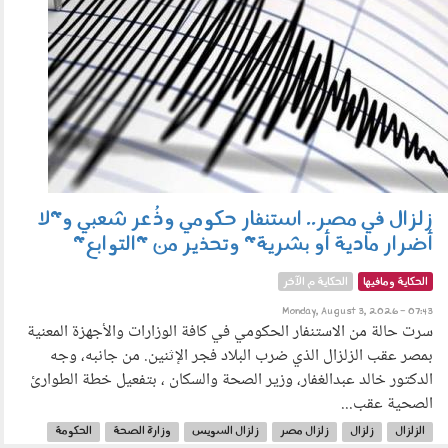
زلزال في مصر.. استنفار حكومي وذُعر شعبي و"لا
أضرار مادية أو بشرية" وتحذير من "التوابع"
الحكاية ومافيها
الحكاية م الآخر
Monday, August 3, 2026 - 07:43
سرت حالة من الاستنفار الحكومي في كافة الوزارات والأجهزة المعنية
بمصر عقب الزلزال الذي ضرب البلاد فجر الإثنين. من جانبه، وجه
الدكتور خالد عبدالغفار، وزير الصحة والسكان ، بتفعيل خطة الطوارئ
الصحية عقب...
الزلزال
زلزال
زلزال مصر
زلزال السويس
وزارة الصحة
الحكومة