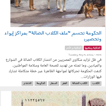
الحكومة تحسم "ملف الكلاب الضالة" بمراكز إيواء
وتحصين
الحكاية ومافيها
الحكاية م الآخر
Tuesday, May 19, 2026 - 19:05
في ظل تزايد شكاوى المصريين من انتشار الكلاب الضالة في الشوارع
والميادين، وما تمثله من تهديد للصحة العامة وسلامة المواطنين،
كثفت الحكومة تحركاتها لمواجهة الظاهرة عبر خطة متكاملة تشارك
فيها الوزارات...
الكلاب
الكلاب الضالة
العقر
السعار
الحكومة
الشلاتر
تعقيم الكلاب
160501.jpg