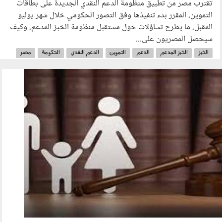
تقترب مصر من تطبيق منظومة الدعم النقدي الجديدة على بطاقات
التموين، المقرر بدء تنفيذها وفق التصور الحكومي خلال شهر يوليو
المقبل، ما يطرح تساؤلات حول مستقبل منظومة الخبز المدعم، وكيف
سيحصل المصريون على...
الخبز
الخبز المدعم
الدعم
التموين
الدعم النقدي
الحكومة
مصر
بطاقة التموين
310505.jpg