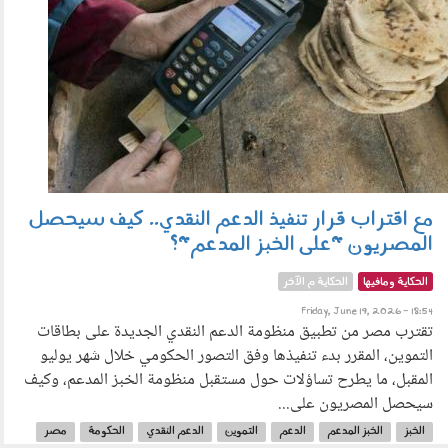
مع اقتراب قرار تنفيذ الدعم النقدي.. كيف سيحصل
المصريون "على الخبز المدعم"؟
الحكاية ومافيها
الحكاية م الآخر
Friday, June 19, 2026 - 18:54
تقترب مصر من تطبيق منظومة الدعم النقدي الجديدة على بطاقات
التموين، المقرر بدء تنفيذها وفق التصور الحكومي خلال شهر يوليو
المقبل، ما يطرح تساؤلات حول مستقبل منظومة الخبز المدعم، وكيف
سيحصل المصريون على...
الخبز
الخبز المدعم
الدعم
التموين
الدعم النقدي
الحكومة
مصر