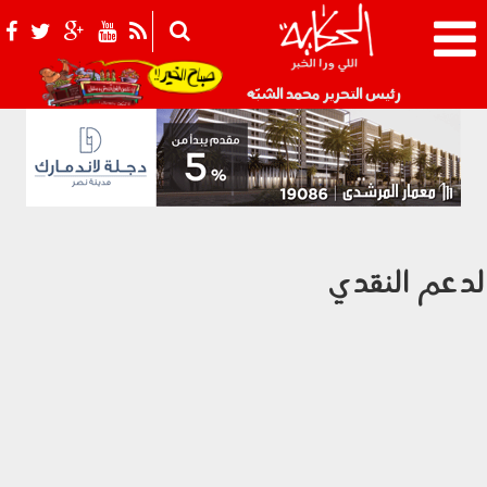
021_2.png
رئيس التحرير محمد الشبّه
لدعم النقدي