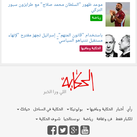
موعد ظهور "السلطان محمد صلاح" مع طرابزون سبور
التركي
090802.jpg
رياضة
باستخدام "قانون المتهم".. إسرائيل تجهز مقترح "لإنهاء
مستقبل نتنياهو السياسي"
090801.jpg
الحكاية ومافيها
رأي
أخبار
الحكاية ومافيها
بولوتيكا
الحكاية في الساحل
حياتك
للكبار فقط
فن وثقافة
رياضة
نوستالجيا
شوف الحكاية