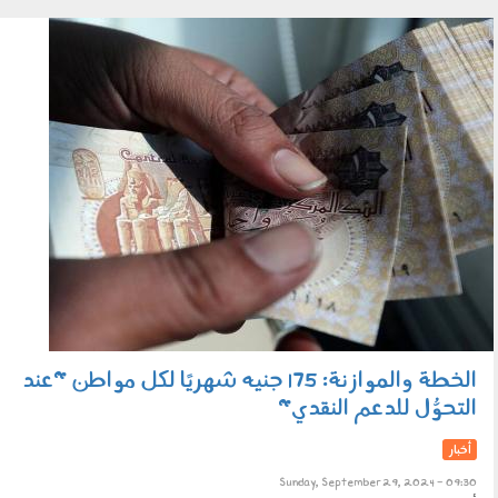
بطاقة التموين
2909_005.jpg
الخطة والموازنة: 175 جنيه شهريًا لكل مواطن "عند
التحوُّل للدعم النقدي"
أخبار
Sunday, September 29, 2024 - 09:30