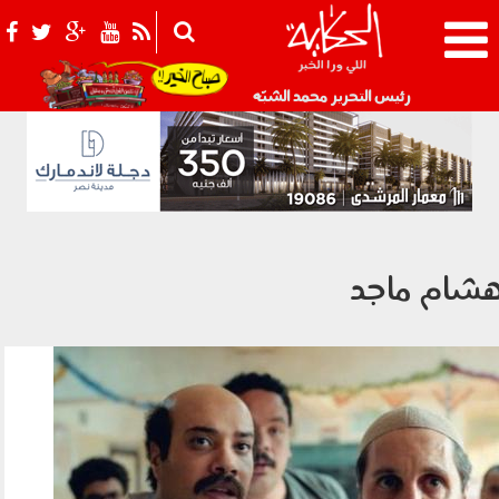
021_2.png
رئيس التحرير محمد الشبّه
شام ماجد
010603.jpg