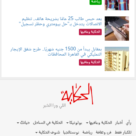
رياضة
بعد حبس طالب 25 عامًا بشريحة هاتف.. تنظيم
الاتصالات يتدخل بـ"حل بيومتري وحظر تسجيل"
080803.jpg
الحكاية ومافيها
بمقابل يبدأ من 1500 جنيه شهريًا.. طرح شقق الإيجار
التمليكي في القاهرة المحافظات
080801.jpg
الحكاية ومافيها
رأي
أخبار
الحكاية ومافيها
بولوتيكا
الحكاية في الساحل
حياتك
للكبار فقط
فن وثقافة
رياضة
نوستالجيا
شوف الحكاية