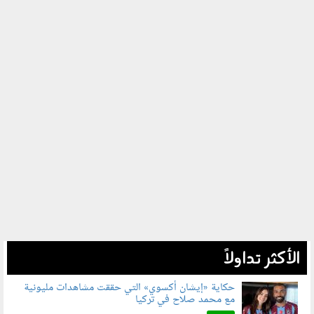
الأكثر تداولاً
حكاية «إيشان أكسوي» التي حققت مشاهدات مليونية
مع محمد صلاح في تركيا
080802.jpg