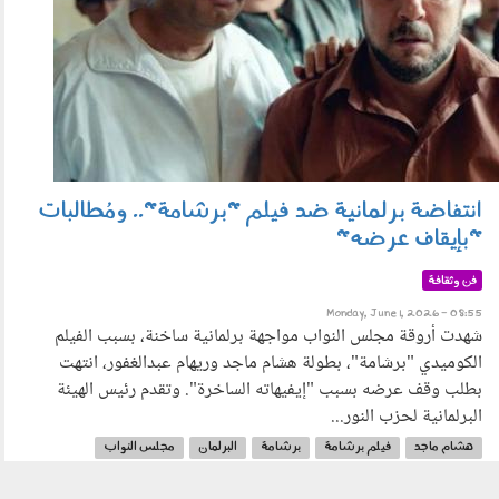
انتفاضة برلمانية ضد فيلم "برشامة".. ومُطالبات
"بإيقاف عرضه"
فن وثقافة
Monday, June 1, 2026 - 08:55
شهدت أروقة مجلس النواب مواجهة برلمانية ساخنة، بسبب الفيلم
الكوميدي "برشامة"، بطولة هشام ماجد وريهام عبدالغفور، انتهت
بطلب وقف عرضه بسبب "إيفيهاته الساخرة". وتقدم رئيس الهيئة
البرلمانية لحزب النور...
هشام ماجد
فيلم برشامة
برشامة
البرلمان
مجلس النواب
حزب النور