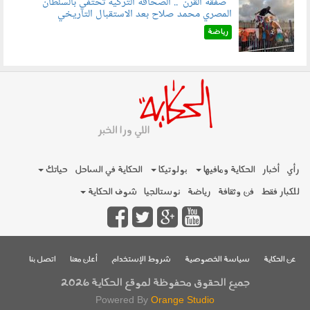
"صفقة القرن".. الصحافة التركية تحتفي بالسلطان
المصري محمد صلاح بعد الاستقبال التاريخي
070801.jpg
رياضة
رأي
أخبار
الحكاية ومافيها
بولوتيكا
الحكاية في الساحل
حياتك
للكبار فقط
فن وثقافة
رياضة
نوستالجيا
شوف الحكاية
عن الحكاية
سياسة الخصوصية
شروط الإستخدام
أعلن معنا
اتصل بنا
جميع الحقوق محفوظة لموقع الحكاية 2026
Powered By
Orange Studio