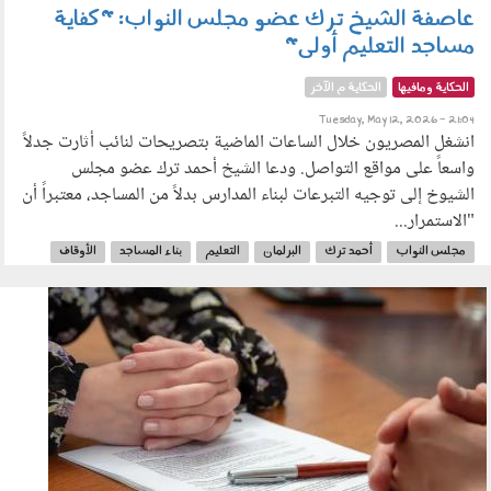
عاصفة الشيخ ترك عضو مجلس النواب: "كفاية
مساجد التعليم أولى"
الحكاية ومافيها
الحكاية م الآخر
Tuesday, May 12, 2026 - 21:04
انشغل المصريون خلال الساعات الماضية بتصريحات لنائب أثارت جدلاً
واسعاً على مواقع التواصل. ودعا الشيخ أحمد ترك عضو مجلس
الشيوخ إلى توجيه التبرعات لبناء المدارس بدلاً من المساجد، معتبراً أن
"الاستمرار...
مجلس النواب
أحمد ترك
البرلمان
التعليم
بناء المساجد
الأوقاف
210401.jpg