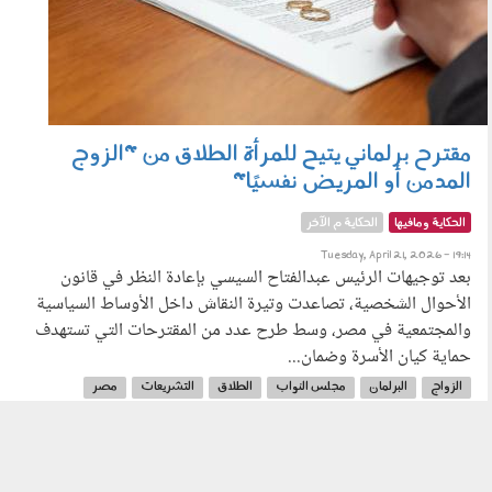
مقترح برلماني يتيح للمرأة الطلاق من "الزوج
المدمن أو المريض نفسيًا"
الحكاية ومافيها
الحكاية م الآخر
Tuesday, April 21, 2026 - 19:14
بعد توجيهات الرئيس عبدالفتاح السيسي بإعادة النظر في قانون
الأحوال الشخصية، تصاعدت وتيرة النقاش داخل الأوساط السياسية
والمجتمعية في مصر، وسط طرح عدد من المقترحات التي تستهدف
حماية كيان الأسرة وضمان...
الزواج
البرلمان
مجلس النواب
الطلاق
التشريعات
مصر