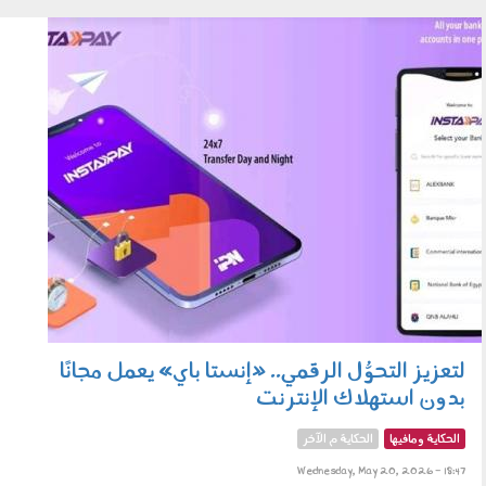
حزب النور
200501.jpg
لتعزيز التحوُّل الرقمي.. «إنستا باي» يعمل مجانًا
بدون استهلاك الإنترنت
الحكاية ومافيها
الحكاية م الآخر
Wednesday, May 20, 2026 - 18:47