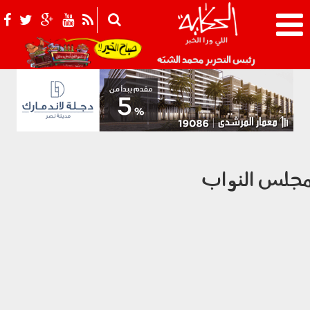
021_2.png
رئيس التحرير محمد الشبّه
جلس النواب