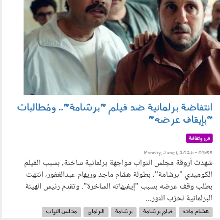
انتفاضة برلمانية ضد فيلم "برشامة".. ومُطالبات
"بإيقاف عرضه"
فن وثقافة
Monday, June 1, 2026 - 08:55
شهدت أروقة مجلس النواب مواجهة برلمانية ساخنة، بسبب الفيلم
الكوميدي "برشامة"، بطولة هشام ماجد وريهام عبدالغفور، انتهت
بطلب وقف عرضه بسبب "إيفيهاته الساخرة". وتقدم رئيس الهيئة
البرلمانية لحزب النور...
هشام ماجد
فيلم برشامة
برشامة
البرلمان
مجلس النواب