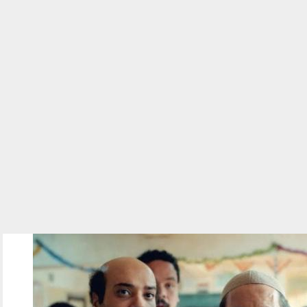
010603.jpg