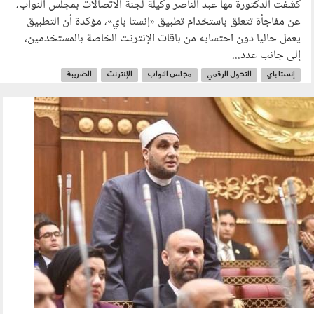
كشفت الدكتورة مها عبد الناصر وكيلة لجنة الاتصالات بمجلس النواب،
عن مفاجأة تتعلق باستخدام تطبيق «إنستا باي»، مؤكدة أن التطبيق
يعمل حاليا دون احتسابه من باقات الإنترنت الخاصة بالمستخدمين،
إلى جانب عدد...
إنستا باي
التحول الرقمي
مجلس النواب
الإنترنت
الضريبة
الاتصالات
المدفوعات
البنوك
120503.jpg