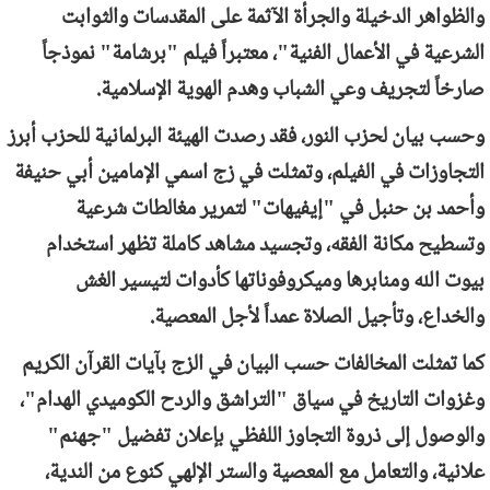
والظواهر الدخيلة والجرأة الآثمة على المقدسات والثوابت
الشرعية في الأعمال الفنية"، معتبراً فيلم "برشامة" نموذجاً
صارخاً لتجريف وعي الشباب وهدم الهوية الإسلامية.
وحسب بيان لحزب النور، فقد رصدت الهيئة البرلمانية للحزب أبرز
التجاوزات في الفيلم، وتمثلت في زج اسمي الإمامين أبي حنيفة
وأحمد بن حنبل في "إيفيهات" لتمرير مغالطات شرعية
وتسطيح مكانة الفقه، وتجسيد مشاهد كاملة تظهر استخدام
بيوت الله ومنابرها وميكروفوناتها كأدوات لتيسير الغش
والخداع، وتأجيل الصلاة عمداً لأجل المعصية.
كما تمثلت المخالفات حسب البيان في الزج بآيات القرآن الكريم
وغزوات التاريخ في سياق "التراشق والردح الكوميدي الهدام"،
والوصول إلى ذروة التجاوز اللفظي بإعلان تفضيل "جهنم"
علانية، والتعامل مع المعصية والستر الإلهي كنوع من الندية،