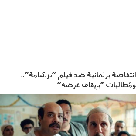
انتفاضة برلمانية ضد فيلم "برشامة"..
ومُطالبات "بإيقاف عرضه"
010603.jpg