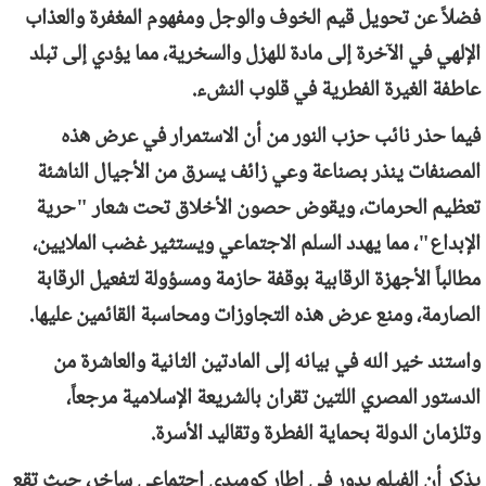
فضلاً عن تحويل قيم الخوف والوجل ومفهوم المغفرة والعذاب
الإلهي في الآخرة إلى مادة للهزل والسخرية، مما يؤدي إلى تبلد
عاطفة الغيرة الفطرية في قلوب النشء.
فيما حذر نائب حزب النور من أن الاستمرار في عرض هذه
المصنفات ينذر بصناعة وعي زائف يسرق من الأجيال الناشئة
تعظيم الحرمات، ويقوض حصون الأخلاق تحت شعار "حرية
الإبداع"، مما يهدد السلم الاجتماعي ويستثير غضب الملايين،
مطالباً الأجهزة الرقابية بوقفة حازمة ومسؤولة لتفعيل الرقابة
الصارمة، ومنع عرض هذه التجاوزات ومحاسبة القائمين عليها.
واستند خير الله في بيانه إلى المادتين الثانية والعاشرة من
الدستور المصري اللتين تقران بالشريعة الإسلامية مرجعاً،
وتلزمان الدولة بحماية الفطرة وتقاليد الأسرة.
يذكر أن الفيلم يدور في إطار كوميدي اجتماعي ساخر، حيث تقع