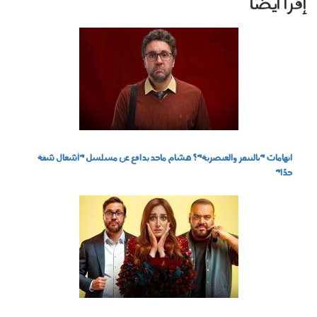
إقرأ أيضا
0603004.jpg
اتهامات "بالتنمر والعنصرية"؟ هشام ماجد يدافع عن مسلسل "أشغال شقة
جدًا"
2807_003.jpg