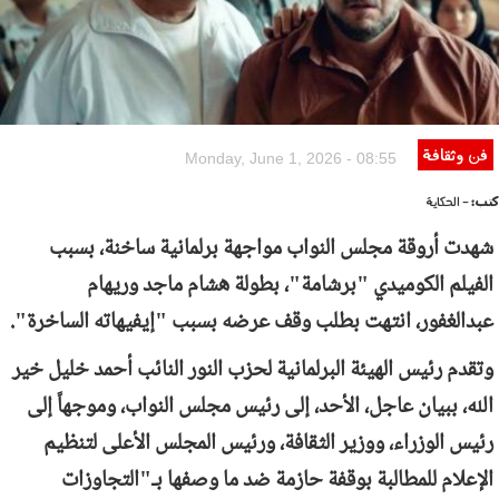
فن وثقافة
Monday, June 1, 2026 - 08:55
كتب:
- الحكاية
شهدت أروقة مجلس النواب مواجهة برلمانية ساخنة، بسبب
الفيلم الكوميدي "برشامة"، بطولة هشام ماجد وريهام
عبدالغفور، انتهت بطلب وقف عرضه بسبب "إيفيهاته الساخرة".
وتقدم رئيس الهيئة البرلمانية لحزب النور النائب أحمد خليل خير
الله، ببيان عاجل، الأحد، إلى رئيس مجلس النواب، وموجهاً إلى
رئيس الوزراء، ووزير الثقافة، ورئيس المجلس الأعلى لتنظيم
الإعلام للمطالبة بوقفة حازمة ضد ما وصفها بـ"التجاوزات