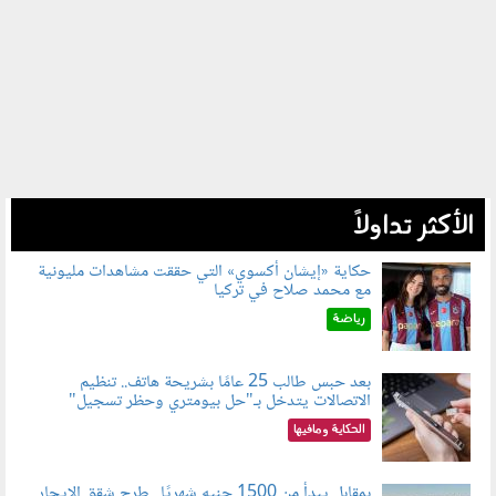
الأكثر تداولاً
حكاية «إيشان أكسوي» التي حققت مشاهدات مليونية
مع محمد صلاح في تركيا
080802.jpg
رياضة
بعد حبس طالب 25 عامًا بشريحة هاتف.. تنظيم
الاتصالات يتدخل بـ"حل بيومتري وحظر تسجيل"
080803.jpg
الحكاية ومافيها
بمقابل يبدأ من 1500 جنيه شهريًا.. طرح شقق الإيجار