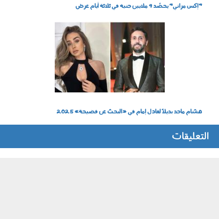
"إكس مراتي" يحصُد 9 ملايين جنيه في ثلاثة أيام عرض
0707_002.jpg
هشام ماجد بديلاً لعادل إمام في «البحث عن فضيحة» 2025
التعليقات