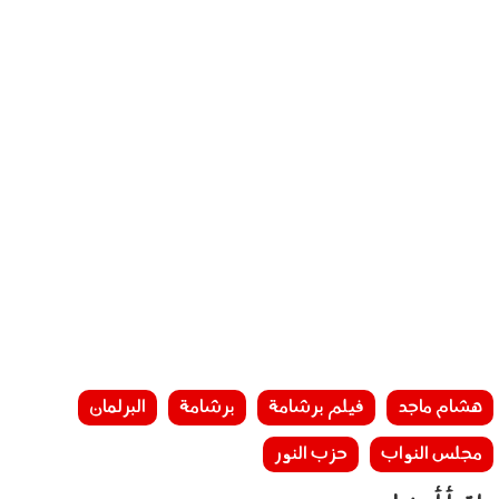
هشام ماجد
فيلم برشامة
برشامة
البرلمان
مجلس النواب
حزب النور