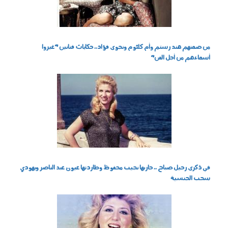
من ضمنهم هند رستم وأم كلثوم ونجوى فؤاد.. حكايات فنانين "غيروا
أسماءهم من أجل الفن"
135-150839-sabah-shahrura-married_700x400.jpg
في ذكرى رحيل صباح .. حاربها نجيب محفوظ وطاردتها عيون عبد الناصر ويهودي
سحب الجنسية
elaosboa89260.jpg