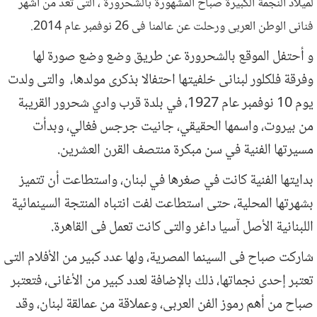
لميلاد النجمة الكبيرة صباح المشهورة بالشحرورة ، التى تعد من أشهر
فنانى الوطن العربى ورحلت عن عالمنا فى 26 نوفمبر عام 2014.
و أحتفل الموقع بالشحرورة عن طريق وضع وضع صورة لها
وفرقة فلكلور لبنانى خلفيتها احتفالا بذكرى مولدها، والتى ولدت
يوم 10 نوفمبر عام 1927، في بلدة قرب وادي شحرور القريبة
من بيروت، واسمها الحقيقي، جانيت جرجس فغالي، وبدأت
مسيرتها الفنية في سن مبكرة منتصف القرن العشرين.
بدايتها الفنية كانت في صغرها في لبنان، واستطاعت أن تتميز
بشهرتها المحلية، حتى استطاعت لفت انتباه المنتجة السينمائية
اللبنانية الأصل آسيا داغر والتى كانت تعمل فى القاهرة.
شاركت صباح فى السينما المصرية، ولها عدد كبير من الأفلام التى
تعتبر إحدى نجماتها، ذلك بالإضافة لعدد كبير من الأغانى، فتعتبر
صباح من أهم رموز الفن العربى، وعملاقة من عمالقة لبنان، وقد