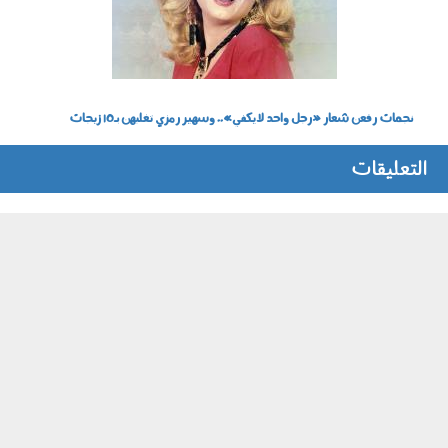
نجمات رفعن شعار «رجل واحد لا يكفي».. وسهير رمزي تغلبهن بـ10 زيجات
التعليقات