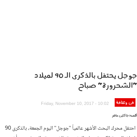
جوجل يحتفل بالذكرى الـ 90 لميلاد
"الشحرورة" صباح
فن وثقافة
lshhrwr.jpg
Friday, November 10, 2017 - 10:02
كتب:
جاكلين ماهر
احتفل محرك البحث الأشهر عالمياً "جوجل" اليوم الجمعة، بالذكرى 90