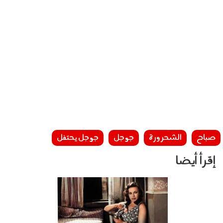
صباح
الشحرورة
جوجل
جوجل يحتفل
إقرأ أيضا
0405007.jpg