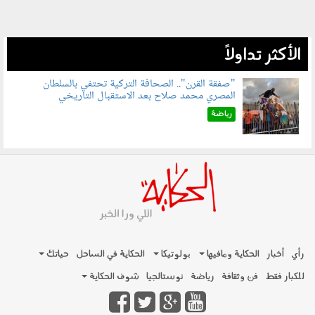
الأكثر تداولاً
"صفقة القرن".. الصحافة التركية تحتفي بالسلطان
المصري محمد صلاح بعد الاستقبال التاريخي
070801.jpg
رياضة
رأي
أخبار
الحكاية ومافيها
بولوتيكا
الحكاية في الساحل
حياتك
للكبار فقط
فن وثقافة
رياضة
نوستالجيا
شوف الحكاية