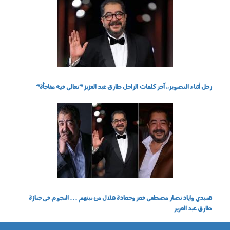
2711_009.jpeg
رحل أثناء التصوير.. آخر كلمات الراحل طارق عبد العزيز "تعالى فيه مفاجأة"
2711_006.jpg
هنيدي وإياد نصار مصطفى قمر وحمادة هلال من بينهم … النجوم في جنازة
طارق عبد العزيز