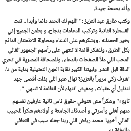
وأنه بصحة جيدة.
وكتب طارق عبد العزيز :" اللهم لك الحمد دائما وأبدا .. تمت
القسطرة الثانية وتركيب الدعامات بنجاح، و بطمن الجميع إني
بخير الحمدلله ، وبشكرهم على الدعاء ومحاولة الاطمئنان الدائم
بكل الطرق ، وللشكر قائمة لا تنتهي على رأسهم الجمهور الغالي
المحب اللي ملأ الصفحات بالدعاء ، وللصحافة المصرية في تحري
الدقة قبل النشر ولبيتنا الكبير نقابة المهن التمثيلية بداية من د/
اشرف زكي مروراً بالعزيزة نهال عنبر اللي بذلت أقصى جهد
لتذليل أي عقبات ، ومفيش انتهاء لأن القائمة لا تنتهي
".
تابع ؛" وشكراً مش هتوفي حقوق ناس تانية عارفين نفسهم
منهم أهلي وأسرتي و أصدقاء الجامعة و أولادهم شكراً للحبيب
الغالي أخويا محمد رياض اللي ربنا جعله سبب في التعافي
والوقفة دي
.