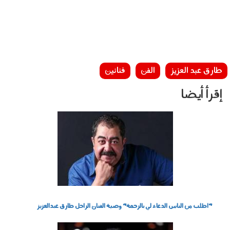
طارق عبد العزيز
الفن
فنانين
إقرأ أيضا
2811_012.jpg
"اطلب من الناس الدعاء لي بالرحمة" وصية الفنان الراحل طارق عبدالعزيز