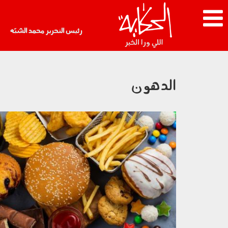
رئيس التحرير محمد الشبّه
الدهون
070603.jpg