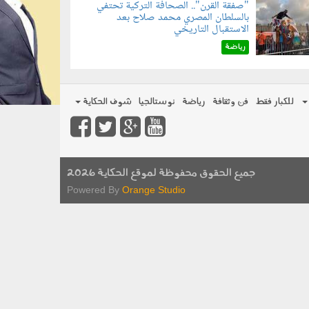
"صفقة القرن".. الصحافة التركية تحتفي
بالسلطان المصري محمد صلاح بعد
070801.jp
الاستقبال التاريخي
رياضة
للكبار فقط
فن وثقافة
رياضة
نوستالجيا
شوف الحكاية
جميع الحقوق محفوظة لموقع الحكاية 2026
Powered By
Orange Studio