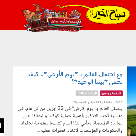
021_2.png
مع احتفال العالم بـ "يوم الأرض".. كيف
نحمي "بيتنا الوحيد"؟
الحكاية ومافيها
الحكاية م الآخر
Wednesday, April 22, 2026 - 18:05
يحتفل العالم بـ"يوم الأرض" في 22 أبريل من كل عام، في
مناسبة تُجدد التذكير بأهمية حماية كوكبنا والحفاظ على
موارده الطبيعية. ويأتي هذا اليوم كدعوة مفتوحة للأفراد
ا
والحكومات والمؤسسات لاتخاذ خطوات عملية...