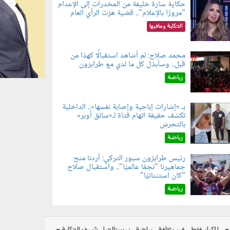
حكاية سارة خليفة من المخدرات إلى الإعدام
"مرورًا بالإعلام".. قضية هزت الرأي العام
060801.jpe
الحكاية ومافيها
محمد صلاح: لم أشاهد استقبالًا كهذا من
قبل.. وسأبذل كل ما لدي مع طرابزون
060802.jp
رياضة
بـ «إشارات إباحية وإصابة نفسها».. الداخلية
تكشف حقيقة اتهام فتاة لـ«سائق أوبر»
060804.jp
بالتحرش
رياضة
رئيس طرابزون سبور التركي: أردنا منح
جماهيرنا "نجمًا عالميًا".. واستقبال صلاح
060803.jp
"كان استثنائيًا"
رياضة
للكبار فقط
فن وثقافة
رياضة
نوستالجيا
شوف الحكاية