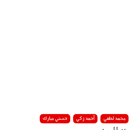
محمد لطفي
أحمد زكي
حسني مبارك