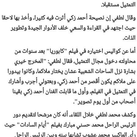
التمثيل مستقبلا.
وقال لطفي إن نصيحة أحمد زكي أثرت فيه كثيرا، وأخذ بها لاحقا
حيث اجتهد في القراءة والسعي خلف الأدوار الجيدة وتطوير
الذات.
أما عن كواليس اختياره في فيلم "كابوريا" بعد سنوات من
محاولته دخول مجال التمثيل، فقال لطفي: "المخرج خيري
بشارة نزل الساحات الشعبية عشان يختار ملاكما، وكانوا بيدورا
على ملاكم يكون أقصر من أحمد زكي، وبعتولي أجرب وأشارك
في التمثيل في الفيلم، وأول ما قابلت الفنان أحمد زكي بقينا
أصحاب من أول يوم تصوير".
وكشف محمد لطفي خلال اللقاء، أنه كان مرشحا لتقديم دور
الرئيس الراحل محمد حسني مبارك بفيلم "أيام السادات" حيث
رأى الماكيير محمد عشوب تشابها بينه وبين الرئيس الراحل