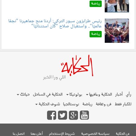
رياضة
رئيس طرابزون سبور التركي: أردنا منح جماهيرنا "نجمًا
عالميًا".. واستقبال صلاح "كان استثنائيًا"
060803.jpg
رياضة
رأي
أخبار
الحكاية ومافيها
بولوتيكا
الحكاية في الساحل
حياتك
للكبار فقط
فن وثقافة
رياضة
نوستالجيا
شوف الحكاية
عن الحكاية
سياسة الخصوصية
شروط الإستخدام
أعلن معنا
اتصل بنا