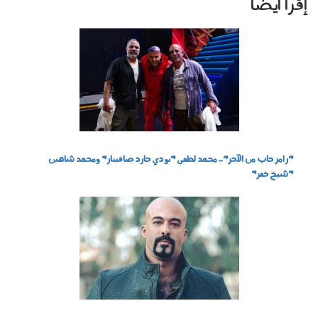
إقرأ أيضا
1403010.jpg
"رامز جاب من الآخر".. محمد لطفي "بودي جارد صافينار" ومحمد شاهين
"شيخ خفر"
image.jpg