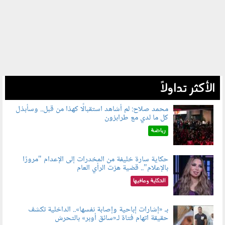
الأكثر تداولاً
محمد صلاح: لم أشاهد استقبالًا كهذا من قبل.. وسأبذل
كل ما لدي مع طرابزون
060802.jpg
رياضة
حكاية سارة خليفة من المخدرات إلى الإعدام "مرورًا
بالإعلام".. قضية هزت الرأي العام
060801.jpeg
الحكاية ومافيها
بـ «إشارات إباحية وإصابة نفسها».. الداخلية تكشف
حقيقة اتهام فتاة لـ«سائق أوبر» بالتحرش
060804.jpg