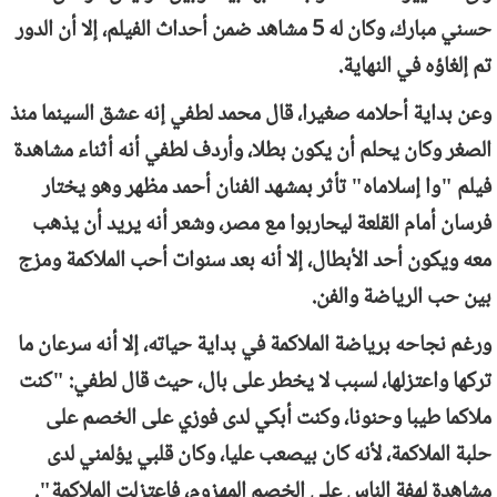
حسني مبارك، وكان له 5 مشاهد ضمن أحداث الفيلم، إلا أن الدور
تم إلغاؤه في النهاية.
وعن بداية أحلامه صغيرا، قال محمد لطفي إنه عشق السينما منذ
الصغر وكان يحلم أن يكون بطلا، وأردف لطفي أنه أثناء مشاهدة
فيلم "وا إسلاماه" تأثر بمشهد الفنان أحمد مظهر وهو يختار
فرسان أمام القلعة ليحاربوا مع مصر، وشعر أنه يريد أن يذهب
معه ويكون أحد الأبطال، إلا أنه بعد سنوات أحب الملاكمة ومزج
بين حب الرياضة والفن.
ورغم نجاحه برياضة الملاكمة في بداية حياته، إلا أنه سرعان ما
تركها واعتزلها، لسبب لا يخطر على بال، حيث قال لطفي: "كنت
ملاكما طيبا وحنونا، وكنت أبكي لدى فوزي على الخصم على
حلبة الملاكمة، لأنه كان بيصعب عليا، وكان قلبي يؤلمني لدى
مشاهدة لهفة الناس على الخصم المهزوم، فاعتزلت الملاكمة".