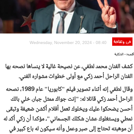
فن وثقافة
Wednesday, November 20, 2024 - 08:40
كتب:
- الحكاية
كشف الفنان محمد لطفي، عن نصيحة غالية لا ينساها نصحه بها
الفنان الراحل أحمد زكي مع أولى خطوات مشواره الفني.
وقال لطفي إنه أثناء تصوير فيلم "كابوريا" عام 1989، نصحه
الراحل أحمد زكي قائلا له: "إنت جواك ممثل جبار، خلي بالك
أحسن يضحكوا عليك ويخلوك تعمل أفلام أكشن ضعيفة وتبقى
نمطي ويستغلوك عشان شكلك الجسماني"، مؤكدا أن زكي أكد له
أن موهبته تحتاج إلى صبر وعمل وأنه سيكون له باع كبير في