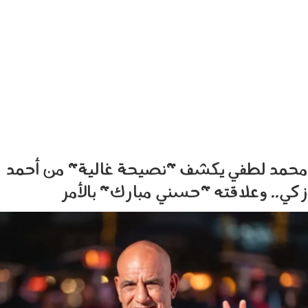
محمد لطفي يكشف "نصيحة غالية" من أحمد
زكي.. وعلاقته "حسني مبارك" بالأمر
lotfy.png