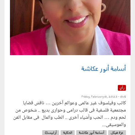
أسامة أنور عكاشة
رأي
Friday, February 10, 2023 - 10:18
كاتب وفيلسوف غير عالمى وعوالم آخرين … ناقش قضايا
مجتمعية فلسفية فى قالب درامى وحوارى بديع .. شخوص من
لحم ودم … الحب وأشياء آخرى .. الطب والمال فى مقابل الفن
والموسيقى...
عزة هيكل
أسامة أنور عكاشة
الحكاية
أرابيسك