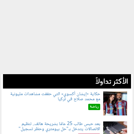
الأكثر تداولاً
حكاية «إيشان أكسوي» التي حققت مشاهدات مليونية
مع محمد صلاح في تركيا
080802.jpg
رياضة
بعد حبس طالب 25 عامًا بشريحة هاتف.. تنظيم
الاتصالات يتدخل بـ"حل بيومتري وحظر تسجيل"
080803.jpg