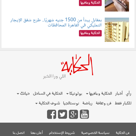
الحكاية ومافيها
بمقابل يبدأ من 1500 جنيه شهريًا.. طرح شقق الإيجار
التمليكي في القاهرة المحافظات
080801.jpg
الحكاية ومافيها
رأي
أخبار
الحكاية ومافيها
بولوتيكا
الحكاية في الساحل
حياتك
للكبار فقط
فن وثقافة
رياضة
نوستالجيا
شوف الحكاية
عن الحكاية
سياسة الخصوصية
شروط الإستخدام
أعلن معنا
اتصل بنا