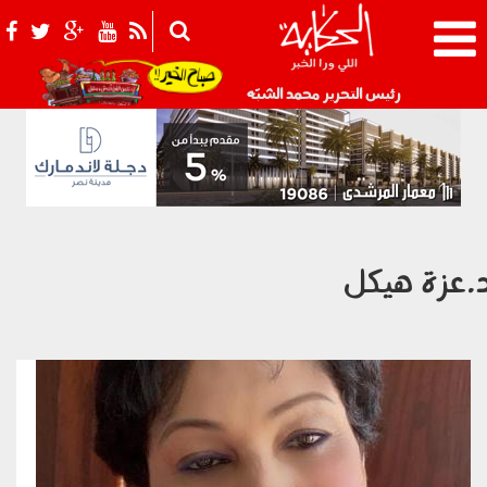
021_2.png
رئيس التحرير محمد الشبّه
.عزة هيكل