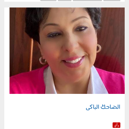
أمرأة من زمن الحب
عالمية شكسبير
الضاحك الباكى
رأي